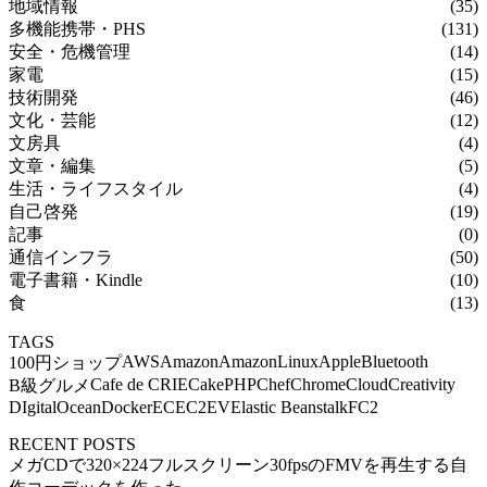
地域情報
(35)
多機能携帯・PHS
(131)
安全・危機管理
(14)
家電
(15)
技術開発
(46)
文化・芸能
(12)
文房具
(4)
文章・編集
(5)
生活・ライフスタイル
(4)
自己啓発
(19)
記事
(0)
通信インフラ
(50)
電子書籍・Kindle
(10)
食
(13)
TAGS
AWS
Amazon
AmazonLinux
Apple
Bluetooth
100円ショップ
Cafe de CRIE
CakePHP
Chef
Chrome
Cloud
Creativity
B級グルメ
DIgitalOcean
Docker
EC
EC2
EV
Elastic Beanstalk
FC2
RECENT POSTS
メガCDで320×224フルスクリーン30fpsのFMVを再生する自