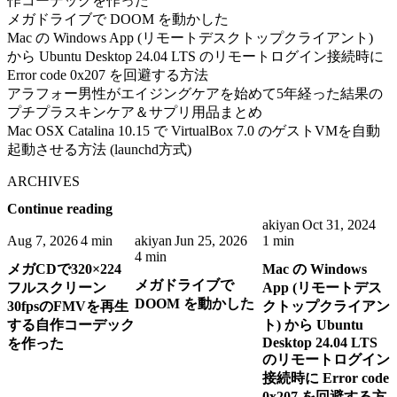
作コーデックを作った
メガドライブで DOOM を動かした
Mac の Windows App (リモートデスクトップクライアント)
から Ubuntu Desktop 24.04 LTS のリモートログイン接続時に
Error code 0x207 を回避する方法
アラフォー男性がエイジングケアを始めて5年経った結果の
プチプラスキンケア＆サプリ用品まとめ
Mac OSX Catalina 10.15 で VirtualBox 7.0 のゲストVMを自動
起動させる方法 (launchd方式)
ARCHIVES
Continue reading
akiyan
Oct 31, 2024
Aug 7, 2026
4 min
akiyan
Jun 25, 2026
1 min
4 min
メガCDで320×224
Mac の Windows
メガドライブで
フルスクリーン
App (リモートデス
DOOM を動かした
30fpsのFMVを再生
クトップクライアン
する自作コーデック
ト) から Ubuntu
Desktop 24.04 LTS
を作った
のリモートログイン
接続時に Error code
0x207 を回避する方