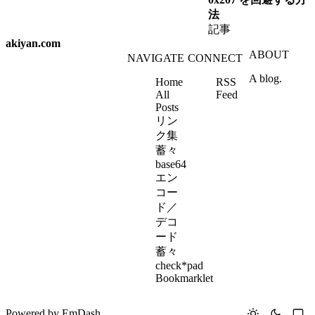
法
記事
akiyan.com
ABOUT
NAVIGATE
CONNECT
A blog.
Home
RSS
All
Feed
Posts
リン
ク集
蓄々
base64
エン
コー
ド／
デコ
ード
蓄々
check*pad
Bookmarklet
Powered by
EmDash