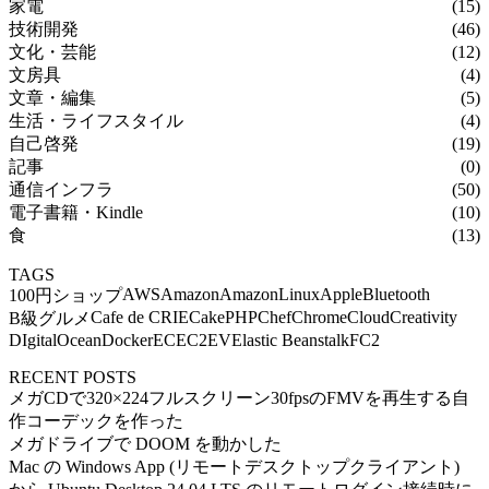
家電
(15)
技術開発
(46)
文化・芸能
(12)
文房具
(4)
文章・編集
(5)
生活・ライフスタイル
(4)
自己啓発
(19)
記事
(0)
通信インフラ
(50)
電子書籍・Kindle
(10)
食
(13)
TAGS
AWS
Amazon
AmazonLinux
Apple
Bluetooth
100円ショップ
Cafe de CRIE
CakePHP
Chef
Chrome
Cloud
Creativity
B級グルメ
DIgitalOcean
Docker
EC
EC2
EV
Elastic Beanstalk
FC2
RECENT POSTS
メガCDで320×224フルスクリーン30fpsのFMVを再生する自
作コーデックを作った
メガドライブで DOOM を動かした
Mac の Windows App (リモートデスクトップクライアント)