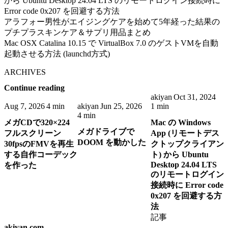
から Ubuntu Desktop 24.04 LTS のリモートログイン接続時に
Error code 0x207 を回避する方法
アラフォー男性がエイジングケアを始めて5年経った結果の
プチプラスキンケア＆サプリ用品まとめ
Mac OSX Catalina 10.15 で VirtualBox 7.0 のゲストVMを自動
起動させる方法 (launchd方式)
ARCHIVES
Continue reading
akiyan
Oct 31, 2024
Aug 7, 2026
4 min
akiyan
Jun 25, 2026
1 min
4 min
メガCDで320×224
Mac の Windows
メガドライブで
フルスクリーン
App (リモートデス
DOOM を動かした
30fpsのFMVを再生
クトップクライアン
する自作コーデック
ト) から Ubuntu
Desktop 24.04 LTS
を作った
のリモートログイン
接続時に Error code
0x207 を回避する方
法
記事
akiyan.com