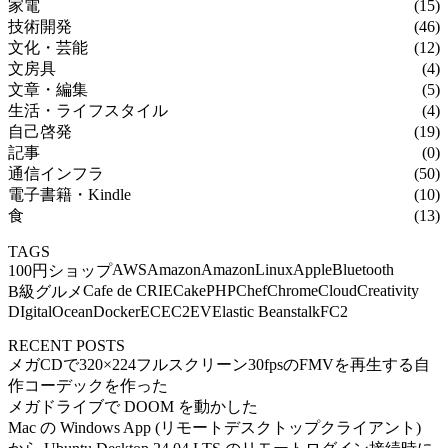
家電
(15)
技術開発
(46)
文化・芸能
(12)
文房具
(4)
文章・編集
(5)
生活・ライフスタイル
(4)
自己啓発
(19)
記事
(0)
通信インフラ
(50)
電子書籍・Kindle
(10)
食
(13)
TAGS
AWS
Amazon
AmazonLinux
Apple
Bluetooth
100円ショップ
Cafe de CRIE
CakePHP
Chef
Chrome
Cloud
Creativity
B級グルメ
DIgitalOcean
Docker
EC
EC2
EV
Elastic Beanstalk
FC2
RECENT POSTS
メガCDで320×224フルスクリーン30fpsのFMVを再生する自
作コーデックを作った
メガドライブで DOOM を動かした
Mac の Windows App (リモートデスクトップクライアント)