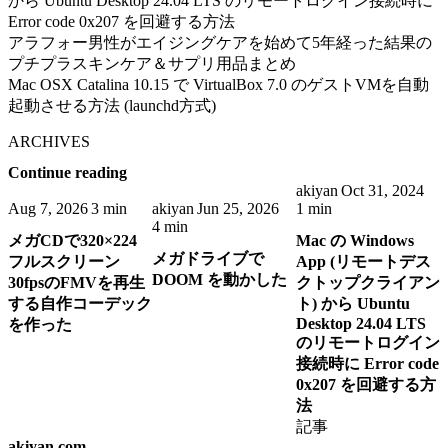
から Ubuntu Desktop 24.04 LTS のリモートログイン接続時に
Error code 0x207 を回避する方法
アラフォー男性がエイジングケアを始めて5年経った結果の
プチプラスキンケア＆サプリ用品まとめ
Mac OSX Catalina 10.15 で VirtualBox 7.0 のゲストVMを自動
起動させる方法 (launchd方式)
ARCHIVES
Continue reading
akiyan
Oct 31, 2024
Aug 7, 2026
3 min
akiyan
Jun 25, 2026
1 min
4 min
メガCDで320×224
Mac の Windows
メガドライブで
フルスクリーン
App (リモートデス
DOOM を動かした
30fpsのFMVを再生
クトップクライアン
する自作コーデック
ト) から Ubuntu
Desktop 24.04 LTS
を作った
のリモートログイン
接続時に Error code
0x207 を回避する方
法
記事
akiyan.com