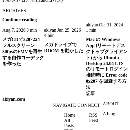
起動させる方法 (launchd方式)
ARCHIVES
Continue reading
akiyan
Oct 31, 2024
Aug 7, 2026
3 min
akiyan
Jun 25, 2026
1 min
4 min
メガCDで320×224
Mac の Windows
メガドライブで
フルスクリーン
App (リモートデス
DOOM を動かした
30fpsのFMVを再生
クトップクライアン
する自作コーデック
ト) から Ubuntu
Desktop 24.04 LTS
を作った
のリモートログイン
接続時に Error code
0x207 を回避する方
法
記事
akiyan.com
ABOUT
NAVIGATE
CONNECT
A blog.
Home
RSS
All
Feed
Posts