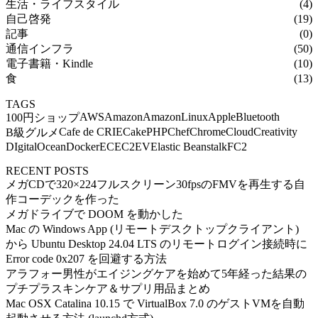
生活・ライフスタイル
(4)
自己啓発
(19)
記事
(0)
通信インフラ
(50)
電子書籍・Kindle
(10)
食
(13)
TAGS
AWS
Amazon
AmazonLinux
Apple
Bluetooth
100円ショップ
Cafe de CRIE
CakePHP
Chef
Chrome
Cloud
Creativity
B級グルメ
DIgitalOcean
Docker
EC
EC2
EV
Elastic Beanstalk
FC2
RECENT POSTS
メガCDで320×224フルスクリーン30fpsのFMVを再生する自
作コーデックを作った
メガドライブで DOOM を動かした
Mac の Windows App (リモートデスクトップクライアント)
から Ubuntu Desktop 24.04 LTS のリモートログイン接続時に
Error code 0x207 を回避する方法
アラフォー男性がエイジングケアを始めて5年経った結果の
プチプラスキンケア＆サプリ用品まとめ
Mac OSX Catalina 10.15 で VirtualBox 7.0 のゲストVMを自動