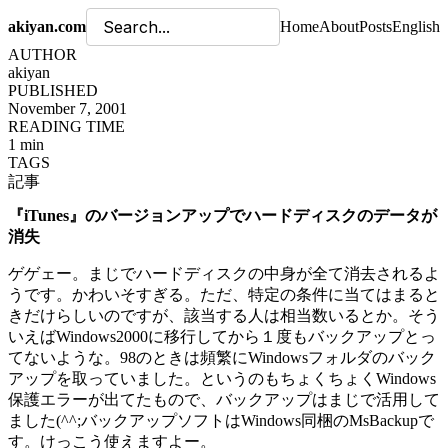
akiyan.com
Home
About
Posts
English
AUTHOR
akiyan
PUBLISHED
November 7, 2001
READING TIME
1 min
TAGS
記事
『iTunes』のバージョンアップでハードディスクのデータが
消失
ゲゲェー。まじでハードディスクの中身が全て消去されるよ
うです。かわいそすぎる。ただ、特定の条件に当てはまると
きだけらしいのですが、該当する人は相当数いるとか。そう
いえばWindows2000に移行してから１度もバックアップとっ
てないような。98のときは頻繁にWindowsフォルダのバック
アップを取っていました。というのもちょくちょくWindows
保護エラーが出てたもので、バックアップはまじで活用して
ました(^^;バックアップソフトはWindows同梱のMsBackupで
す。けっこう使えますよー。