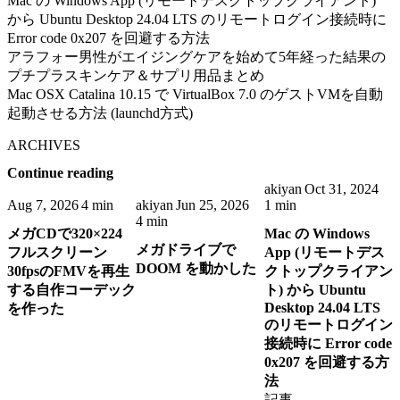
Mac の Windows App (リモートデスクトップクライアント)
から Ubuntu Desktop 24.04 LTS のリモートログイン接続時に
Error code 0x207 を回避する方法
アラフォー男性がエイジングケアを始めて5年経った結果の
プチプラスキンケア＆サプリ用品まとめ
Mac OSX Catalina 10.15 で VirtualBox 7.0 のゲストVMを自動
起動させる方法 (launchd方式)
ARCHIVES
Continue reading
akiyan
Oct 31, 2024
Aug 7, 2026
4 min
akiyan
Jun 25, 2026
1 min
4 min
メガCDで320×224
Mac の Windows
メガドライブで
フルスクリーン
App (リモートデス
DOOM を動かした
30fpsのFMVを再生
クトップクライアン
する自作コーデック
ト) から Ubuntu
Desktop 24.04 LTS
を作った
のリモートログイン
接続時に Error code
0x207 を回避する方
法
記事