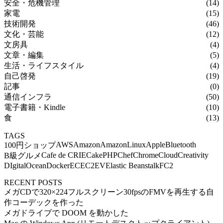
安全・危機管理
(14)
家電
(15)
技術開発
(46)
文化・芸能
(12)
文房具
(4)
文章・編集
(5)
生活・ライフスタイル
(4)
自己啓発
(19)
記事
(0)
通信インフラ
(50)
電子書籍・Kindle
(10)
食
(13)
TAGS
AWS
Amazon
AmazonLinux
Apple
Bluetooth
100円ショップ
Cafe de CRIE
CakePHP
Chef
Chrome
Cloud
Creativity
B級グルメ
DIgitalOcean
Docker
EC
EC2
EV
Elastic Beanstalk
FC2
RECENT POSTS
メガCDで320×224フルスクリーン30fpsのFMVを再生する自
作コーデックを作った
メガドライブで DOOM を動かした