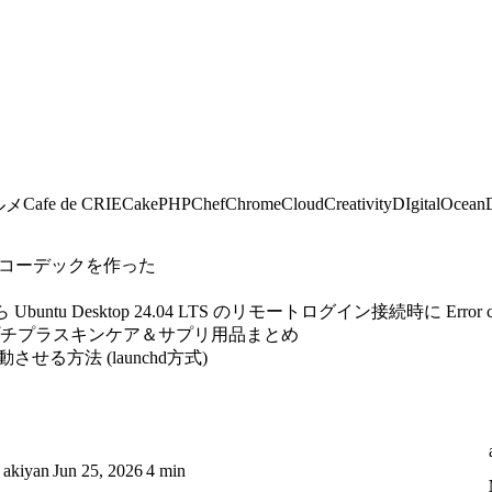
Cafe de CRIE
CakePHP
Chef
Chrome
Cloud
Creativity
DIgitalOcean
ルメ
自作コーデックを作った
untu Desktop 24.04 LTS のリモートログイン接続時に Error 
プチプラスキンケア＆サプリ用品まとめ
自動起動させる方法 (launchd方式)
akiyan
Jun 25, 2026
4 min