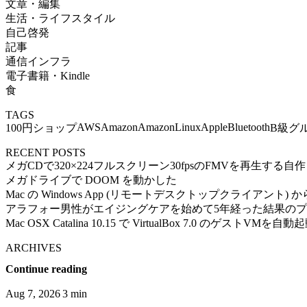
文章・編集
生活・ライフスタイル
自己啓発
記事
通信インフラ
電子書籍・Kindle
食
TAGS
AWS
Amazon
AmazonLinux
Apple
Bluetooth
100円ショップ
B級グ
RECENT POSTS
メガCDで320×224フルスクリーン30fpsのFMVを再生する
メガドライブで DOOM を動かした
Mac の Windows App (リモートデスクトップクライアント) から Ub
アラフォー男性がエイジングケアを始めて5年経った結果の
Mac OSX Catalina 10.15 で VirtualBox 7.0 のゲストVMを
ARCHIVES
Continue reading
Aug 7, 2026
3 min