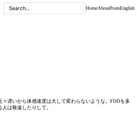
Home
About
Posts
English
々遅いから体感速度は大して変わらないような。FDDを多
る人は敬遠したりして。