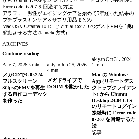
から Ubuntu Desktop 24.04 LTS のリモートログイン接続時に
Error code 0x207 を回避する方法
アラフォー男性がエイジングケアを始めて5年経った結果の
プチプラスキンケア＆サプリ用品まとめ
Mac OSX Catalina 10.15 で VirtualBox 7.0 のゲストVMを自動
起動させる方法 (launchd方式)
ARCHIVES
Continue reading
akiyan
Oct 31, 2024
Aug 7, 2026
3 min
akiyan
Jun 25, 2026
1 min
4 min
メガCDで320×224
Mac の Windows
メガドライブで
フルスクリーン
App (リモートデス
DOOM を動かした
30fpsのFMVを再生
クトップクライアン
する自作コーデック
ト) から Ubuntu
Desktop 24.04 LTS
を作った
のリモートログイン
接続時に Error code
0x207 を回避する方
法
記事
akiyan.com