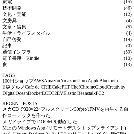
家電
(15)
技術開発
(46)
文化・芸能
(12)
文房具
(4)
文章・編集
(5)
生活・ライフスタイル
(4)
自己啓発
(19)
記事
(0)
通信インフラ
(50)
電子書籍・Kindle
(10)
食
(13)
TAGS
AWS
Amazon
AmazonLinux
Apple
Bluetooth
100円ショップ
Cafe de CRIE
CakePHP
Chef
Chrome
Cloud
Creativity
B級グルメ
DIgitalOcean
Docker
EC
EC2
EV
Elastic Beanstalk
FC2
RECENT POSTS
メガCDで320×224フルスクリーン30fpsのFMVを再生する自
作コーデックを作った
メガドライブで DOOM を動かした
Mac の Windows App (リモートデスクトップクライアント)