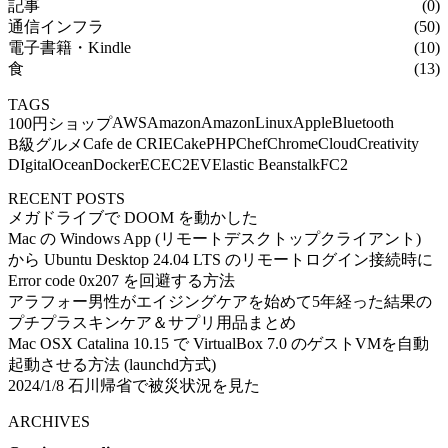
記事
(0)
通信インフラ
(50)
電子書籍・Kindle
(10)
食
(13)
TAGS
AWS
Amazon
AmazonLinux
Apple
Bluetooth
100円ショップ
Cafe de CRIE
CakePHP
Chef
Chrome
Cloud
Creativity
B級グルメ
DIgitalOcean
Docker
EC
EC2
EV
Elastic Beanstalk
FC2
RECENT POSTS
メガドライブで DOOM を動かした
Mac の Windows App (リモートデスクトップクライアント)
から Ubuntu Desktop 24.04 LTS のリモートログイン接続時に
Error code 0x207 を回避する方法
アラフォー男性がエイジングケアを始めて5年経った結果の
プチプラスキンケア＆サプリ用品まとめ
Mac OSX Catalina 10.15 で VirtualBox 7.0 のゲストVMを自動
起動させる方法 (launchd方式)
2024/1/8 石川帰省で被災状況を見た
ARCHIVES