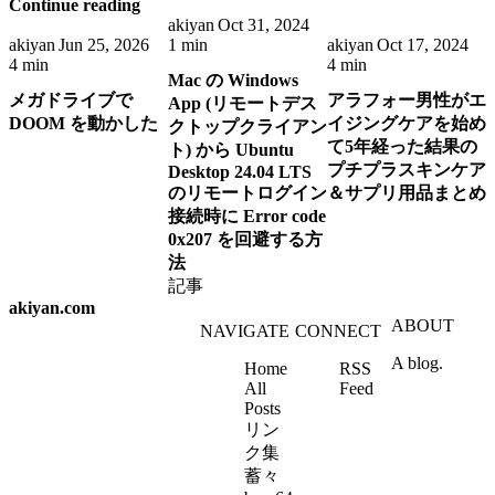
Continue reading
akiyan
Oct 31, 2024
akiyan
Jun 25, 2026
1 min
akiyan
Oct 17, 2024
4 min
4 min
Mac の Windows
メガドライブで
アラフォー男性がエ
App (リモートデス
DOOM を動かした
イジングケアを始め
クトップクライアン
て5年経った結果の
ト) から Ubuntu
プチプラスキンケア
Desktop 24.04 LTS
のリモートログイン
＆サプリ用品まとめ
接続時に Error code
0x207 を回避する方
法
記事
akiyan.com
ABOUT
NAVIGATE
CONNECT
A blog.
Home
RSS
All
Feed
Posts
リン
ク集
蓄々