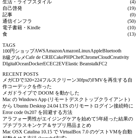
生活・ライフスタイル
(4)
自己啓発
(19)
記事
(0)
通信インフラ
(50)
電子書籍・Kindle
(10)
食
(13)
TAGS
AWS
Amazon
AmazonLinux
Apple
Bluetooth
100円ショップ
Cafe de CRIE
CakePHP
Chef
Chrome
Cloud
Creativity
B級グルメ
DIgitalOcean
Docker
EC
EC2
EV
Elastic Beanstalk
FC2
RECENT POSTS
メガCDで320×224フルスクリーン30fpsのFMVを再生する自
作コーデックを作った
メガドライブで DOOM を動かした
Mac の Windows App (リモートデスクトップクライアント)
から Ubuntu Desktop 24.04 LTS のリモートログイン接続時に
Error code 0x207 を回避する方法
アラフォー男性がエイジングケアを始めて5年経った結果の
プチプラスキンケア＆サプリ用品まとめ
Mac OSX Catalina 10.15 で VirtualBox 7.0 のゲストVMを自動