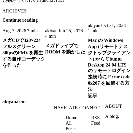
起動させる方法 (launchd方式)
ARCHIVES
Continue reading
akiyan
Oct 31, 2024
Aug 7, 2026
3 min
akiyan
Jun 25, 2026
1 min
4 min
メガCDで320×224
Mac の Windows
メガドライブで
フルスクリーン
App (リモートデス
DOOM を動かした
30fpsのFMVを再生
クトップクライアン
する自作コーデック
ト) から Ubuntu
Desktop 24.04 LTS
を作った
のリモートログイン
接続時に Error code
0x207 を回避する方
法
記事
akiyan.com
ABOUT
NAVIGATE
CONNECT
A blog.
Home
RSS
All
Feed
Posts