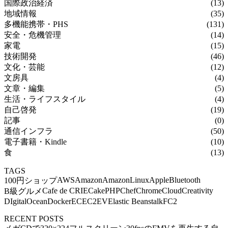
国際政治経済
(13)
地域情報
(35)
多機能携帯・PHS
(131)
安全・危機管理
(14)
家電
(15)
技術開発
(46)
文化・芸能
(12)
文房具
(4)
文章・編集
(5)
生活・ライフスタイル
(4)
自己啓発
(19)
記事
(0)
通信インフラ
(50)
電子書籍・Kindle
(10)
食
(13)
TAGS
AWS
Amazon
AmazonLinux
Apple
Bluetooth
100円ショップ
Cafe de CRIE
CakePHP
Chef
Chrome
Cloud
Creativity
B級グルメ
DIgitalOcean
Docker
EC
EC2
EV
Elastic Beanstalk
FC2
RECENT POSTS