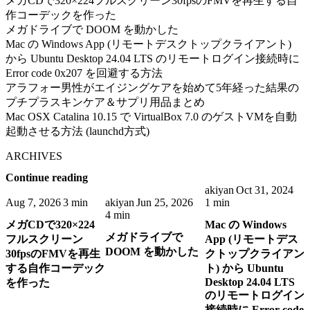
メガCDで320×224フルスクリーン30fpsのFMVを再生する自
作コーデックを作った
メガドライブで DOOM を動かした
Mac の Windows App (リモートデスクトップクライアント)
から Ubuntu Desktop 24.04 LTS のリモートログイン接続時に
Error code 0x207 を回避する方法
アラフォー男性がエイジングケアを始めて5年経った結果の
プチプラスキンケア＆サプリ用品まとめ
Mac OSX Catalina 10.15 で VirtualBox 7.0 のゲストVMを自動
起動させる方法 (launchd方式)
ARCHIVES
Continue reading
akiyan
Oct 31, 2024
Aug 7, 2026
3 min
akiyan
Jun 25, 2026
1 min
4 min
メガCDで320×224
Mac の Windows
メガドライブで
フルスクリーン
App (リモートデス
DOOM を動かした
30fpsのFMVを再生
クトップクライアン
する自作コーデック
ト) から Ubuntu
Desktop 24.04 LTS
を作った
のリモートログイン
接続時に Error code