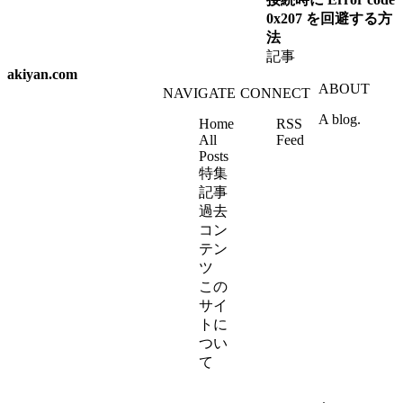
0x207 を回避する方
法
記事
akiyan.com
ABOUT
NAVIGATE
CONNECT
A blog.
Home
RSS
All
Feed
Posts
特集
記事
過去
コン
テン
ツ
この
サイ
トに
つい
て