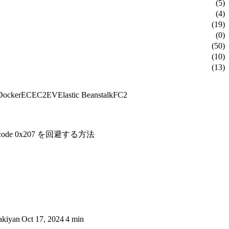
(5)
(4)
(19)
(0)
(50)
(10)
(13)
Docker
EC
EC2
EV
Elastic Beanstalk
FC2
code 0x207 を回避する方法
akiyan
Oct 17, 2024
4 min