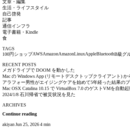
文章・編集
生活・ライフスタイル
自己啓発
記事
通信インフラ
電子書籍・Kindle
食
TAGS
AWS
Amazon
AmazonLinux
Apple
Bluetooth
100円ショップ
B級グ
RECENT POSTS
メガドライブで DOOM を動かした
Mac の Windows App (リモートデスクトップクライアント) から Ub
アラフォー男性がエイジングケアを始めて5年経った結果の
Mac OSX Catalina 10.15 で VirtualBox 7.0 のゲストVMを
2024/1/8 石川帰省で被災状況を見た
ARCHIVES
Continue reading
akiyan
Jun 25, 2026
4 min