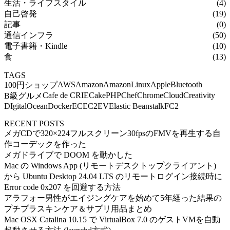
生活・ライフスタイル
(4)
自己啓発
(19)
記事
(0)
通信インフラ
(50)
電子書籍・Kindle
(10)
食
(13)
TAGS
AWS
Amazon
AmazonLinux
Apple
Bluetooth
100円ショップ
Cafe de CRIE
CakePHP
Chef
Chrome
Cloud
Creativity
B級グルメ
DIgitalOcean
Docker
EC
EC2
EV
Elastic Beanstalk
FC2
RECENT POSTS
メガCDで320×224フルスクリーン30fpsのFMVを再生する自
作コーデックを作った
メガドライブで DOOM を動かした
Mac の Windows App (リモートデスクトップクライアント)
から Ubuntu Desktop 24.04 LTS のリモートログイン接続時に
Error code 0x207 を回避する方法
アラフォー男性がエイジングケアを始めて5年経った結果の
プチプラスキンケア＆サプリ用品まとめ
Mac OSX Catalina 10.15 で VirtualBox 7.0 のゲストVMを自動