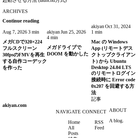
起動させる方法 (launchd方式)
ARCHIVES
Continue reading
akiyan
Oct 31, 2024
Aug 7, 2026
3 min
akiyan
Jun 25, 2026
1 min
4 min
メガCDで320×224
Mac の Windows
メガドライブで
フルスクリーン
App (リモートデス
DOOM を動かした
30fpsのFMVを再生
クトップクライアン
する自作コーデック
ト) から Ubuntu
Desktop 24.04 LTS
を作った
のリモートログイン
接続時に Error code
0x207 を回避する方
法
記事
akiyan.com
ABOUT
NAVIGATE
CONNECT
A blog.
Home
RSS
All
Feed
Posts