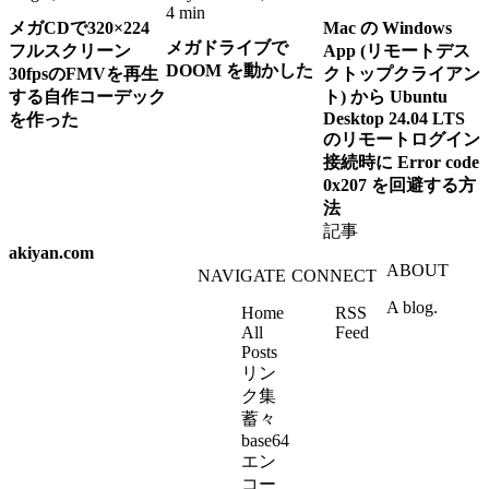
4 min
メガCDで320×224
Mac の Windows
メガドライブで
フルスクリーン
App (リモートデス
DOOM を動かした
30fpsのFMVを再生
クトップクライアン
する自作コーデック
ト) から Ubuntu
Desktop 24.04 LTS
を作った
のリモートログイン
接続時に Error code
0x207 を回避する方
法
記事
akiyan.com
ABOUT
NAVIGATE
CONNECT
A blog.
Home
RSS
All
Feed
Posts
リン
ク集
蓄々
base64
エン
コー