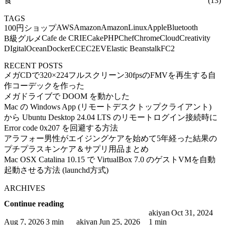
食
(13)
TAGS
AWS
Amazon
AmazonLinux
Apple
Bluetooth
100円ショップ
Cafe de CRIE
CakePHP
Chef
Chrome
Cloud
Creativity
B級グルメ
DIgitalOcean
Docker
EC
EC2
EV
Elastic Beanstalk
FC2
RECENT POSTS
メガCDで320×224フルスクリーン30fpsのFMVを再生する自
作コーデックを作った
メガドライブで DOOM を動かした
Mac の Windows App (リモートデスクトップクライアント)
から Ubuntu Desktop 24.04 LTS のリモートログイン接続時に
Error code 0x207 を回避する方法
アラフォー男性がエイジングケアを始めて5年経った結果の
プチプラスキンケア＆サプリ用品まとめ
Mac OSX Catalina 10.15 で VirtualBox 7.0 のゲストVMを自動
起動させる方法 (launchd方式)
ARCHIVES
Continue reading
akiyan
Oct 31, 2024
Aug 7, 2026
3 min
akiyan
Jun 25, 2026
1 min