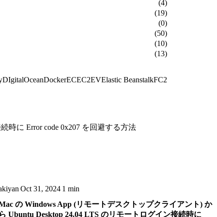
(4)
(19)
(0)
(50)
(10)
(13)
y
DIgitalOcean
Docker
EC
EC2
EV
Elastic Beanstalk
FC2
時に Error code 0x207 を回避する方法
akiyan
Oct 31, 2024
1 min
Mac の Windows App (リモートデスクトップクライアント) か
ら Ubuntu Desktop 24.04 LTS のリモートログイン接続時に