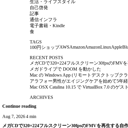
生活・ライフスタイル
自己啓発
記事
通信インフラ
電子書籍・Kindle
食
TAGS
AWS
Amazon
AmazonLinux
Apple
Bl
100円ショップ
RECENT POSTS
メガCDで320×224フルスクリーン30fpsのF
メガドライブで DOOM を動かした
Mac の Windows App (リモートデスクトップクライア
アラフォー男性がエイジングケアを始めて5年
Mac OSX Catalina 10.15 で VirtualBox 7
ARCHIVES
Continue reading
Aug 7, 2026
4 min
メガCDで320×224フルスクリーン30fpsのFMVを再生する自