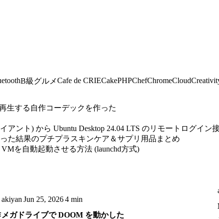
uetooth
Cafe de CRIE
CakePHP
Chef
Chrome
Cloud
Creativit
B級グルメ
MVを再生する自作コーデックを作った
ント) から Ubuntu Desktop 24.04 LTS のリモートログイン接続
経った結果のプチプラスキンケア＆サプリ用品まとめ
.0 のゲストVMを自動起動させる方法 (launchd方式)
akiyan
Jun 25, 2026
4 min
作
メガドライブで DOOM を動かした