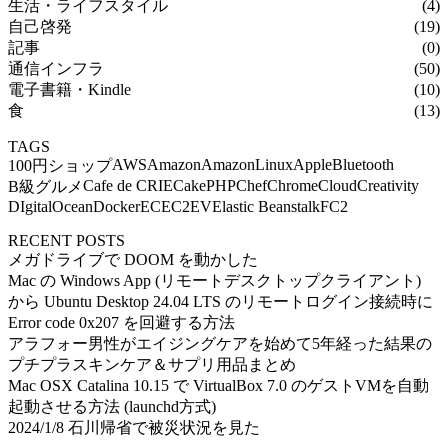
生活・ライフスタイル
(4)
自己啓発
(19)
記事
(0)
通信インフラ
(50)
電子書籍・Kindle
(10)
食
(13)
TAGS
AWS
Amazon
AmazonLinux
Apple
Bluetooth
100円ショップ
Cafe de CRIE
CakePHP
Chef
Chrome
Cloud
Creativity
B級グルメ
DIgitalOcean
Docker
EC
EC2
EV
Elastic Beanstalk
FC2
RECENT POSTS
メガドライブで DOOM を動かした
Mac の Windows App (リモートデスクトップクライアント)
から Ubuntu Desktop 24.04 LTS のリモートログイン接続時に
Error code 0x207 を回避する方法
アラフォー男性がエイジングケアを始めて5年経った結果の
プチプラスキンケア＆サプリ用品まとめ
Mac OSX Catalina 10.15 で VirtualBox 7.0 のゲストVMを自動
起動させる方法 (launchd方式)
2024/1/8 石川帰省で被災状況を見た