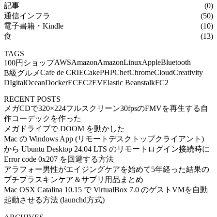
記事
(0)
通信インフラ
(50)
電子書籍・Kindle
(10)
食
(13)
TAGS
AWS
Amazon
AmazonLinux
Apple
Bluetooth
100円ショップ
Cafe de CRIE
CakePHP
Chef
Chrome
Cloud
Creativity
B級グルメ
DIgitalOcean
Docker
EC
EC2
EV
Elastic Beanstalk
FC2
RECENT POSTS
メガCDで320×224フルスクリーン30fpsのFMVを再生する自
作コーデックを作った
メガドライブで DOOM を動かした
Mac の Windows App (リモートデスクトップクライアント)
から Ubuntu Desktop 24.04 LTS のリモートログイン接続時に
Error code 0x207 を回避する方法
アラフォー男性がエイジングケアを始めて5年経った結果の
プチプラスキンケア＆サプリ用品まとめ
Mac OSX Catalina 10.15 で VirtualBox 7.0 のゲストVMを自動
起動させる方法 (launchd方式)