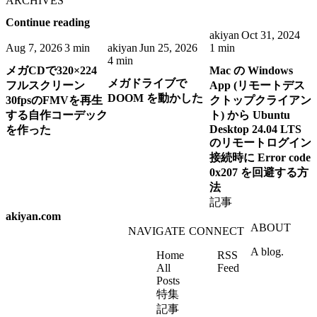
ARCHIVES
Continue reading
akiyan
Oct 31, 2024
Aug 7, 2026
3 min
akiyan
Jun 25, 2026
1 min
4 min
メガCDで320×224
Mac の Windows
メガドライブで
フルスクリーン
App (リモートデス
DOOM を動かした
30fpsのFMVを再生
クトップクライアン
する自作コーデック
ト) から Ubuntu
Desktop 24.04 LTS
を作った
のリモートログイン
接続時に Error code
0x207 を回避する方
法
記事
akiyan.com
ABOUT
NAVIGATE
CONNECT
A blog.
Home
RSS
All
Feed
Posts
特集
記事