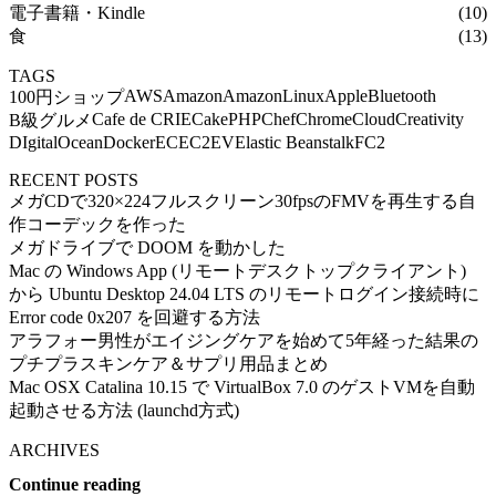
電子書籍・Kindle
(10)
食
(13)
TAGS
AWS
Amazon
AmazonLinux
Apple
Bluetooth
100円ショップ
Cafe de CRIE
CakePHP
Chef
Chrome
Cloud
Creativity
B級グルメ
DIgitalOcean
Docker
EC
EC2
EV
Elastic Beanstalk
FC2
RECENT POSTS
メガCDで320×224フルスクリーン30fpsのFMVを再生する自
作コーデックを作った
メガドライブで DOOM を動かした
Mac の Windows App (リモートデスクトップクライアント)
から Ubuntu Desktop 24.04 LTS のリモートログイン接続時に
Error code 0x207 を回避する方法
アラフォー男性がエイジングケアを始めて5年経った結果の
プチプラスキンケア＆サプリ用品まとめ
Mac OSX Catalina 10.15 で VirtualBox 7.0 のゲストVMを自動
起動させる方法 (launchd方式)
ARCHIVES
Continue reading