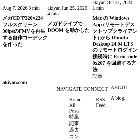
akiyan
Oct 31, 2024
Aug 7, 2026
3 min
akiyan
Jun 25, 2026
1 min
4 min
メガCDで320×224
Mac の Windows
メガドライブで
フルスクリーン
App (リモートデス
DOOM を動かした
30fpsのFMVを再生
クトップクライアン
する自作コーデック
ト) から Ubuntu
Desktop 24.04 LTS
を作った
のリモートログイン
接続時に Error code
0x207 を回避する方
法
記事
akiyan.com
ABOUT
NAVIGATE
CONNECT
A blog.
Home
RSS
All
Feed
Posts
特集
記事
過去
コン