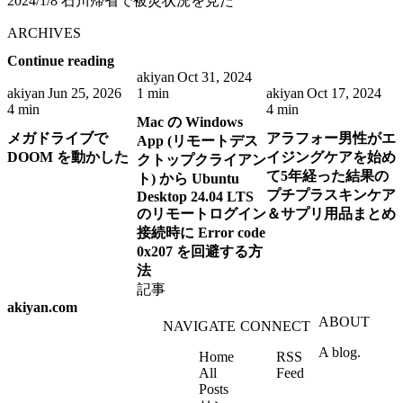
2024/1/8 石川帰省で被災状況を見た
ARCHIVES
Continue reading
akiyan
Oct 31, 2024
akiyan
Jun 25, 2026
1 min
akiyan
Oct 17, 2024
4 min
4 min
Mac の Windows
メガドライブで
アラフォー男性がエ
App (リモートデス
DOOM を動かした
イジングケアを始め
クトップクライアン
て5年経った結果の
ト) から Ubuntu
プチプラスキンケア
Desktop 24.04 LTS
のリモートログイン
＆サプリ用品まとめ
接続時に Error code
0x207 を回避する方
法
記事
akiyan.com
ABOUT
NAVIGATE
CONNECT
A blog.
Home
RSS
All
Feed
Posts