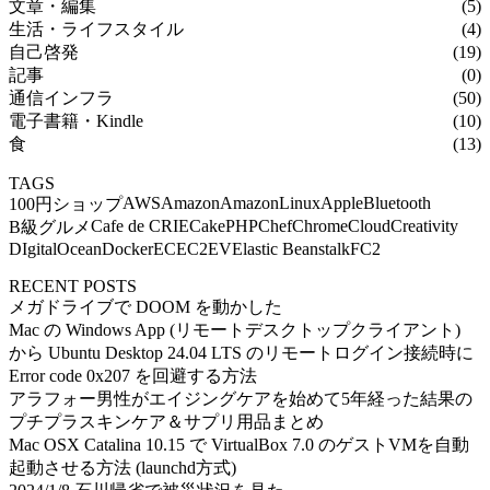
文章・編集
(5)
生活・ライフスタイル
(4)
自己啓発
(19)
記事
(0)
通信インフラ
(50)
電子書籍・Kindle
(10)
食
(13)
TAGS
AWS
Amazon
AmazonLinux
Apple
Bluetooth
100円ショップ
Cafe de CRIE
CakePHP
Chef
Chrome
Cloud
Creativity
B級グルメ
DIgitalOcean
Docker
EC
EC2
EV
Elastic Beanstalk
FC2
RECENT POSTS
メガドライブで DOOM を動かした
Mac の Windows App (リモートデスクトップクライアント)
から Ubuntu Desktop 24.04 LTS のリモートログイン接続時に
Error code 0x207 を回避する方法
アラフォー男性がエイジングケアを始めて5年経った結果の
プチプラスキンケア＆サプリ用品まとめ
Mac OSX Catalina 10.15 で VirtualBox 7.0 のゲストVMを自動
起動させる方法 (launchd方式)