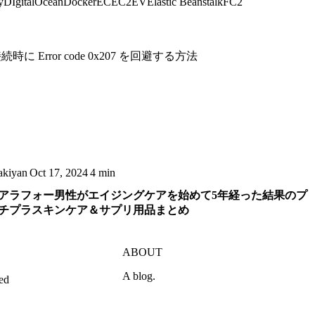
y
DIgitalOcean
Docker
EC
EC2
EV
Elastic Beanstalk
FC2
時に Error code 0x207 を回避する方法
akiyan
Oct 17, 2024
4 min
アラフォー男性がエイジングケアを始めて5年経った結果のプ
チプラスキンケア＆サプリ用品まとめ
ABOUT
A blog.
ed