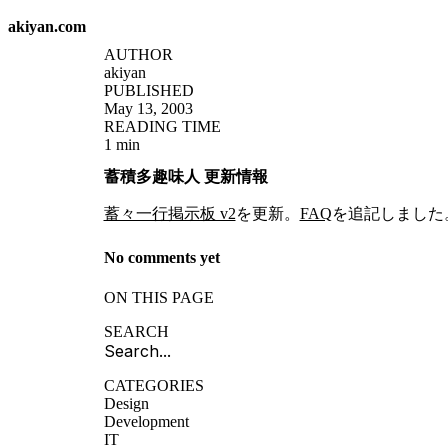
akiyan.com
AUTHOR
akiyan
PUBLISHED
May 13, 2003
READING TIME
1 min
蓄積多趣味人 更新情報
蓄々一行掲示板 v2
を更新。
FAQ
を追記しました
No comments yet
ON THIS PAGE
SEARCH
CATEGORIES
Design
Development
IT