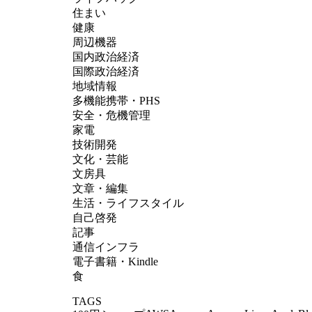
住まい
健康
周辺機器
国内政治経済
国際政治経済
地域情報
多機能携帯・PHS
安全・危機管理
家電
技術開発
文化・芸能
文房具
文章・編集
生活・ライフスタイル
自己啓発
記事
通信インフラ
電子書籍・Kindle
食
TAGS