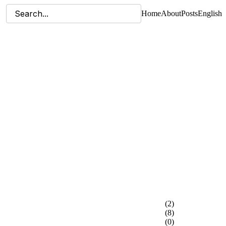
Home
About
Posts
English
(2)
(8)
(0)