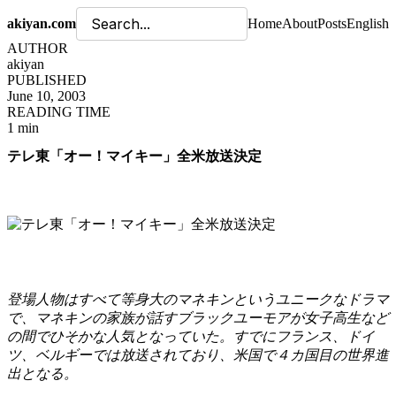
akiyan.com
Home
About
Posts
English
AUTHOR
akiyan
PUBLISHED
June 10, 2003
READING TIME
1 min
テレ東「オー！マイキー」全米放送決定
登場人物はすべて等身大のマネキンというユニークなドラマ
で、マネキンの家族が話すブラックユーモアが女子高生など
の間でひそかな人気となっていた。すでにフランス、ドイ
ツ、ベルギーでは放送されており、米国で４カ国目の世界進
出となる。