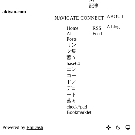
記事
akiyan.com
ABOUT
NAVIGATE
CONNECT
A blog.
Home
RSS
All
Feed
Posts
リン
ク集
蓄々
base64
エン
コー
ド／
デコ
ード
蓄々
check*pad
Bookmarklet
Powered by
EmDash