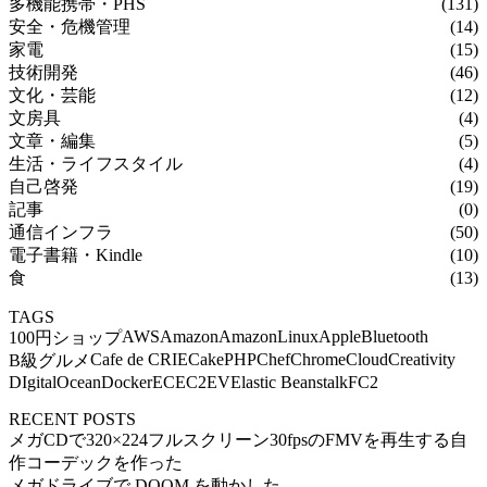
多機能携帯・PHS
(131)
安全・危機管理
(14)
家電
(15)
技術開発
(46)
文化・芸能
(12)
文房具
(4)
文章・編集
(5)
生活・ライフスタイル
(4)
自己啓発
(19)
記事
(0)
通信インフラ
(50)
電子書籍・Kindle
(10)
食
(13)
TAGS
AWS
Amazon
AmazonLinux
Apple
Bluetooth
100円ショップ
Cafe de CRIE
CakePHP
Chef
Chrome
Cloud
Creativity
B級グルメ
DIgitalOcean
Docker
EC
EC2
EV
Elastic Beanstalk
FC2
RECENT POSTS
メガCDで320×224フルスクリーン30fpsのFMVを再生する自
作コーデックを作った
メガドライブで DOOM を動かした