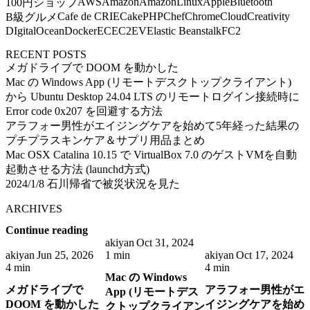
AWS
Amazon
AmazonLinux
Apple
Bluetooth
100円ショップ
Cafe de CRIE
CakePHP
Chef
Chrome
Cloud
Creativity
B級グルメ
DIgitalOcean
Docker
EC
EC2
EV
Elastic Beanstalk
FC2
RECENT POSTS
メガドライブで DOOM を動かした
Mac の Windows App (リモートデスクトップクライアント)
から Ubuntu Desktop 24.04 LTS のリモートログイン接続時に
Error code 0x207 を回避する方法
アラフォー男性がエイジングケアを始めて5年経った結果の
プチプラスキンケア＆サプリ用品まとめ
Mac OSX Catalina 10.15 で VirtualBox 7.0 のゲストVMを自動
起動させる方法 (launchd方式)
2024/1/8 石川帰省で被災状況を見た
ARCHIVES
Continue reading
akiyan
Oct 31, 2024
akiyan
Jun 25, 2026
1 min
akiyan
Oct 17, 2024
4 min
4 min
Mac の Windows
メガドライブで
アラフォー男性がエ
App (リモートデス
DOOM を動かした
イジングケアを始め
クトップクライアン