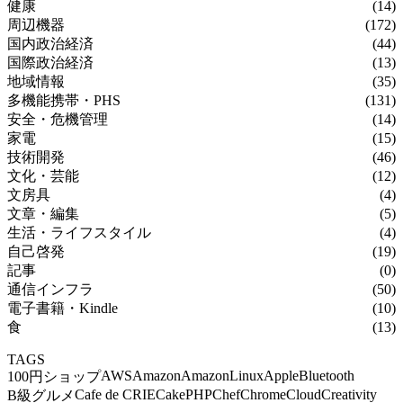
健康
(14)
周辺機器
(172)
国内政治経済
(44)
国際政治経済
(13)
地域情報
(35)
多機能携帯・PHS
(131)
安全・危機管理
(14)
家電
(15)
技術開発
(46)
文化・芸能
(12)
文房具
(4)
文章・編集
(5)
生活・ライフスタイル
(4)
自己啓発
(19)
記事
(0)
通信インフラ
(50)
電子書籍・Kindle
(10)
食
(13)
TAGS
AWS
Amazon
AmazonLinux
Apple
Bluetooth
100円ショップ
Cafe de CRIE
CakePHP
Chef
Chrome
Cloud
Creativity
B級グルメ