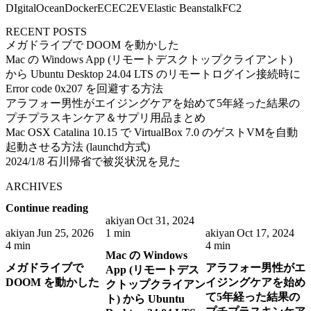
DIgitalOcean
Docker
EC
EC2
EV
Elastic Beanstalk
FC2
RECENT POSTS
メガドライブで DOOM を動かした
Mac の Windows App (リモートデスクトップクライアント)
から Ubuntu Desktop 24.04 LTS のリモートログイン接続時に
Error code 0x207 を回避する方法
アラフォー男性がエイジングケアを始めて5年経った結果の
プチプラスキンケア＆サプリ用品まとめ
Mac OSX Catalina 10.15 で VirtualBox 7.0 のゲストVMを自動
起動させる方法 (launchd方式)
2024/1/8 石川帰省で被災状況を見た
ARCHIVES
Continue reading
akiyan
Oct 31, 2024
akiyan
Jun 25, 2026
1 min
akiyan
Oct 17, 2024
4 min
4 min
Mac の Windows
メガドライブで
アラフォー男性がエ
App (リモートデス
DOOM を動かした
イジングケアを始め
クトップクライアン
て5年経った結果の
ト) から Ubuntu