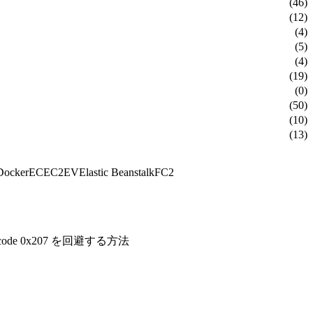
(46)
(12)
(4)
(5)
(4)
(19)
(0)
(50)
(10)
(13)
Docker
EC
EC2
EV
Elastic Beanstalk
FC2
code 0x207 を回避する方法