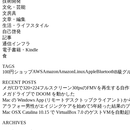
技術開発
文化・芸能
文房具
文章・編集
生活・ライフスタイル
自己啓発
記事
通信インフラ
電子書籍・Kindle
食
TAGS
AWS
Amazon
AmazonLinux
Apple
Bluetooth
100円ショップ
B級グ
RECENT POSTS
メガCDで320×224フルスクリーン30fpsのFMVを再生する
メガドライブで DOOM を動かした
Mac の Windows App (リモートデスクトップクライアント) から Ub
アラフォー男性がエイジングケアを始めて5年経った結果の
Mac OSX Catalina 10.15 で VirtualBox 7.0 のゲストVMを
ARCHIVES