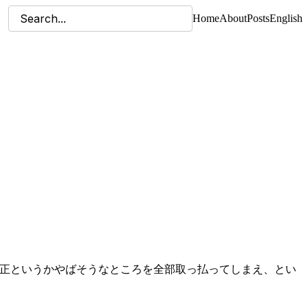
Home
About
Posts
English
するとのこと。修正というかやばそうなところを全部取っ払ってしまえ、とい