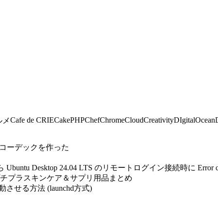
Cafe de CRIE
CakePHP
Chef
Chrome
Cloud
Creativity
DIgitalOcean
ルメ
自作コーデックを作った
untu Desktop 24.04 LTS のリモートログイン接続時に Error 
プチプラスキンケア＆サプリ用品まとめ
自動起動させる方法 (launchd方式)