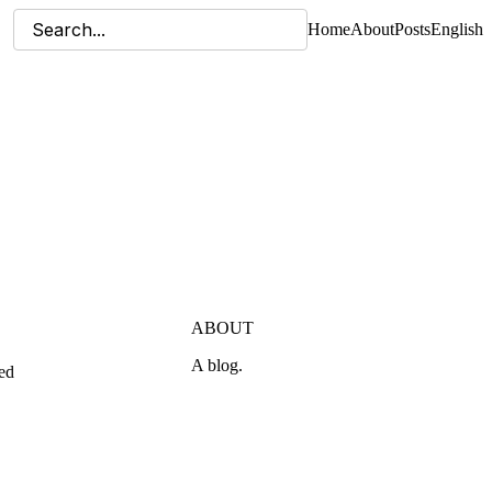
Home
About
Posts
English
ABOUT
A blog.
ed