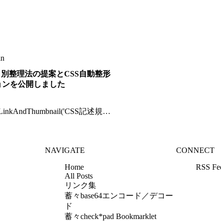
in
ィ別整理法の提案とCSS自動整形
ョンを公開しました
ogLinkAndThumbnail('CSS記述規則
別整理法」の提
akiyan.com/css_every_propaty_order_system',
p echo
NAVIGATE
CONNECT
ogLinkAndThumbnail('蓄々CSS自動
akiyan.com/css_beautifier',
Home
RSS Fe
<a
All Posts
w.akiyan.com/css_every_propaty_order_system">CSS
リンク集
パティ別整理法」の提案</a>
蓄々base64エンコード／デコー
基づいてCSS自動整形を行う
ド
_beautifier">蓄々CSS自動整形</a>
蓄々check*pad Bookmarklet
</p> <p>CSSを開発している