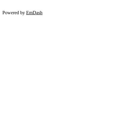
方はぜひ一読＆
記述やメンテ
Powered by
EmDash
なると思います。