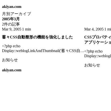
akiyan.com
月別アーカイブ
2005年3月
2件の記事
Mar 9, 2005
1 min
Mar 4, 2005
1 m
蓄々CSS自動整形の機能を強化しました
CSSプロパテ
アプリケーシ
<?php echo
Display::weblogLinkAndThumbnail('蓄々CSS自動
<?php echo
整形','http://www.akiyan.com/css_beautifier',
Display::webl
お知らせ
FALSE) ?> <p><a href="/css_beautifier">蓄々CSS
「プロパティ
お知らせ
自動整形</a>に、要望の多かったセレクタ基
案','http://www.
akiyan.com
FALSE) ?> <?ph
準方式での整形機能を追加しました。</p> <p>
Display::webl
以下は2004-03-04の公開から今までに追加した
整形','http://www.
機能の一覧です。</p>
FALSE) ?> <p>
href="http://ww
記述規則「プロ
と、その規則に
<a href="/css
を公開しました。