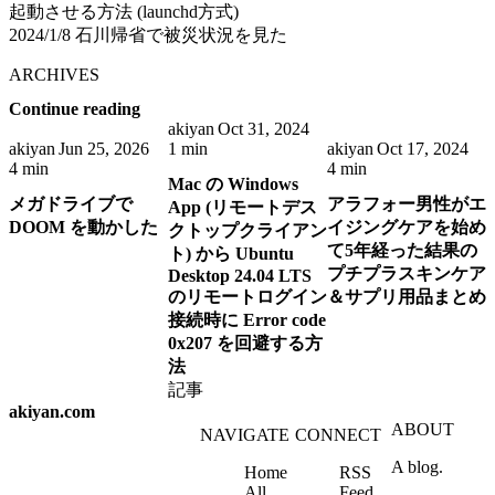
起動させる方法 (launchd方式)
2024/1/8 石川帰省で被災状況を見た
ARCHIVES
Continue reading
akiyan
Oct 31, 2024
akiyan
Jun 25, 2026
1 min
akiyan
Oct 17, 2024
4 min
4 min
Mac の Windows
メガドライブで
アラフォー男性がエ
App (リモートデス
DOOM を動かした
イジングケアを始め
クトップクライアン
て5年経った結果の
ト) から Ubuntu
プチプラスキンケア
Desktop 24.04 LTS
のリモートログイン
＆サプリ用品まとめ
接続時に Error code
0x207 を回避する方
法
記事
akiyan.com
ABOUT
NAVIGATE
CONNECT
A blog.
Home
RSS
All
Feed