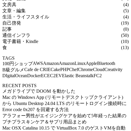
文房具
(4)
文章・編集
(5)
生活・ライフスタイル
(4)
自己啓発
(19)
記事
(0)
通信インフラ
(50)
電子書籍・Kindle
(10)
食
(13)
TAGS
AWS
Amazon
AmazonLinux
Apple
Bluetooth
100円ショップ
Cafe de CRIE
CakePHP
Chef
Chrome
Cloud
Creativity
B級グルメ
DIgitalOcean
Docker
EC
EC2
EV
Elastic Beanstalk
FC2
RECENT POSTS
メガドライブで DOOM を動かした
Mac の Windows App (リモートデスクトップクライアント)
から Ubuntu Desktop 24.04 LTS のリモートログイン接続時に
Error code 0x207 を回避する方法
アラフォー男性がエイジングケアを始めて5年経った結果の
プチプラスキンケア＆サプリ用品まとめ
Mac OSX Catalina 10.15 で VirtualBox 7.0 のゲストVMを自動