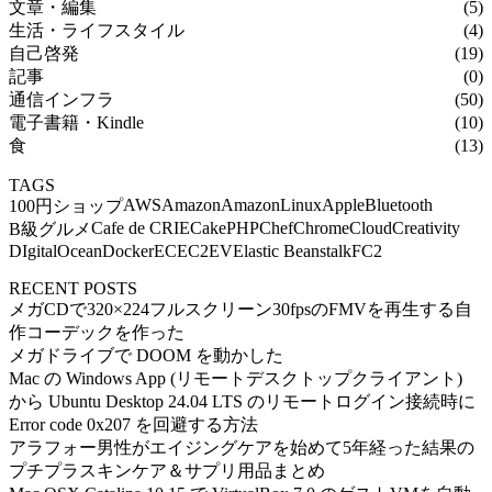
文章・編集
(5)
生活・ライフスタイル
(4)
自己啓発
(19)
記事
(0)
通信インフラ
(50)
電子書籍・Kindle
(10)
食
(13)
TAGS
AWS
Amazon
AmazonLinux
Apple
Bluetooth
100円ショップ
Cafe de CRIE
CakePHP
Chef
Chrome
Cloud
Creativity
B級グルメ
DIgitalOcean
Docker
EC
EC2
EV
Elastic Beanstalk
FC2
RECENT POSTS
メガCDで320×224フルスクリーン30fpsのFMVを再生する自
作コーデックを作った
メガドライブで DOOM を動かした
Mac の Windows App (リモートデスクトップクライアント)
から Ubuntu Desktop 24.04 LTS のリモートログイン接続時に
Error code 0x207 を回避する方法
アラフォー男性がエイジングケアを始めて5年経った結果の
プチプラスキンケア＆サプリ用品まとめ