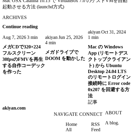
Mac OSX Catalina 10.15 で VirtualBox 7.0 のゲストVMを自動
起動させる方法 (launchd方式)
ARCHIVES
Continue reading
akiyan
Oct 31, 2024
Aug 7, 2026
3 min
akiyan
Jun 25, 2026
1 min
4 min
メガCDで320×224
Mac の Windows
メガドライブで
フルスクリーン
App (リモートデス
DOOM を動かした
30fpsのFMVを再生
クトップクライアン
する自作コーデック
ト) から Ubuntu
Desktop 24.04 LTS
を作った
のリモートログイン
接続時に Error code
0x207 を回避する方
法
記事
akiyan.com
ABOUT
NAVIGATE
CONNECT
A blog.
Home
RSS
All
Feed