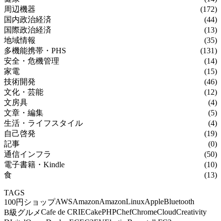
周辺機器
(172)
国内政治経済
(44)
国際政治経済
(13)
地域情報
(35)
多機能携帯・PHS
(131)
安全・危機管理
(14)
家電
(15)
技術開発
(46)
文化・芸能
(12)
文房具
(4)
文章・編集
(5)
生活・ライフスタイル
(4)
自己啓発
(19)
記事
(0)
通信インフラ
(50)
電子書籍・Kindle
(10)
食
(13)
TAGS
AWS
Amazon
AmazonLinux
Apple
Bluetooth
100円ショップ
Cafe de CRIE
CakePHP
Chef
Chrome
Cloud
Creativity
B級グルメ