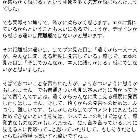
が柔らかく感じる」という印象を多くの方が感じられたよう
でした。
でも実際その通りで、確かに柔らかく感じます。mixiに慣れ
ているからということも大いにあるでしょうが、デザインか
ら感じる違いは
距離感
ではないかと思います。
その距離感の違いは、はてブの見た目は「遠くから一人一人
が、みんなに聞こえる程度に発言している」感じで、mixiの
見た目は「そばでみんなが、本人に語りかける」感じではな
いかと思いました。
そばできついことを言われた方が、よりきついように思うか
もしれません。でも普通きつい意見は本人だけに向かってそ
ばで言うんですよね。遠くからみんなに聞こえる程度に発言
したりはしません。そして、遠くからの発言への反応は、ふ
つう、難しいです。もしかしたらはてブコメントにまともに
反応できないという意見は、システム上の制限ではなく、感
覚的なものなのかもしれません。独り言を言っているように
見える人に反応って...と思っていたりして。もしそうだとし
たら痴話喧嘩っぽいすれ違いですね...。