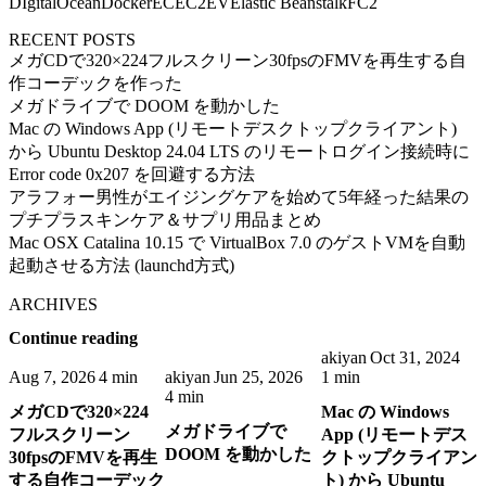
DIgitalOcean
Docker
EC
EC2
EV
Elastic Beanstalk
FC2
RECENT POSTS
メガCDで320×224フルスクリーン30fpsのFMVを再生する自
作コーデックを作った
メガドライブで DOOM を動かした
Mac の Windows App (リモートデスクトップクライアント)
から Ubuntu Desktop 24.04 LTS のリモートログイン接続時に
Error code 0x207 を回避する方法
アラフォー男性がエイジングケアを始めて5年経った結果の
プチプラスキンケア＆サプリ用品まとめ
Mac OSX Catalina 10.15 で VirtualBox 7.0 のゲストVMを自動
起動させる方法 (launchd方式)
ARCHIVES
Continue reading
akiyan
Oct 31, 2024
Aug 7, 2026
4 min
akiyan
Jun 25, 2026
1 min
4 min
メガCDで320×224
Mac の Windows
メガドライブで
フルスクリーン
App (リモートデス
DOOM を動かした
30fpsのFMVを再生
クトップクライアン
する自作コーデック
ト) から Ubuntu