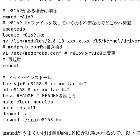
# r8169がある場合は削除
rmmod r8169
# r8169.koファイルを残しておくのも不安なのでどこかへ待避
updatedb
locate r8169.ko
mv /lib/modules/2.6.18-xxx.x.xx.el5/kernel/drive
# modprob.confの書き換え
vi /etc/modprobe.conf # r8169をr8168に変更
# 再起動
reboot
# ドライバインストール
tar vjxf r8168-8.xx.xx.
tar
.bz2
cd r8168-8.xx.xx.tar.bz2
less README # READMEを読もう
make clean modules
make install
depmod -a
insmod ./
src
/r8168.ko
insmodがうまくいけば自動的にNICが認識されるので、以