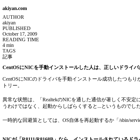
akiyan.com
AUTHOR
akiyan
PUBLISHED
October 17, 2009
READING TIME
4 min
TAGS
記事
CentOSにNICを手動インストールした人は、正しいドラ
CentOSにNICのドライバを手動インストール成功した
トリー。
異常な状態は、「RealtekのNICを通した通信が著しく
うわけではなく、起動からしばらくすると...というものでした。
一時的な回避策としては、OS自体を再起動するか「/sbin/serv
NICが「R8111/R8168B」なら、インストールされている