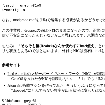
lsmod |
grep
r8168
ifconfig -a
なお、modprobe.confを手動で編集する必要があるかどう
この作業後、droppedの値はゼロのままになったので、正常
信が不安定になったんじゃないか...と思われます。未調査な
ちなみに
「そもそも蟹(Realtek)なんか使わずにintel使え」
と
リな状況もあるのではと思います。外付けNICは流石にintel
参考サイト
Inetl Atom系のマザーボードでネットワーク（NIC）が
『CentOSを入れたがNICを認識しない。「5.1」でも「5.
Atom 330搭載マシンを作ってみた | そういうふうになっている 
『“dropped:”にとんでもない数字が出る状況に変わりは
$ /sbin/lsmod | grep r81
r8169 70853 0