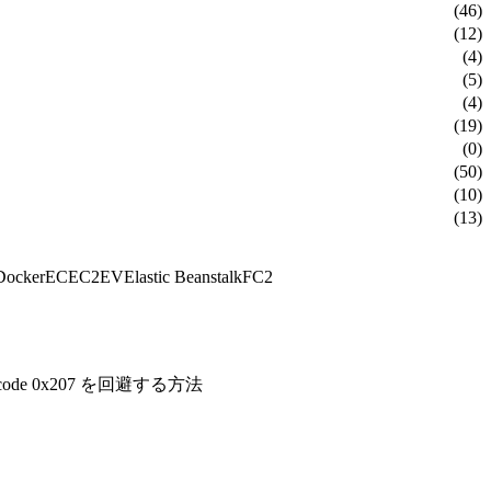
(46)
(12)
(4)
(5)
(4)
(19)
(0)
(50)
(10)
(13)
Docker
EC
EC2
EV
Elastic Beanstalk
FC2
code 0x207 を回避する方法