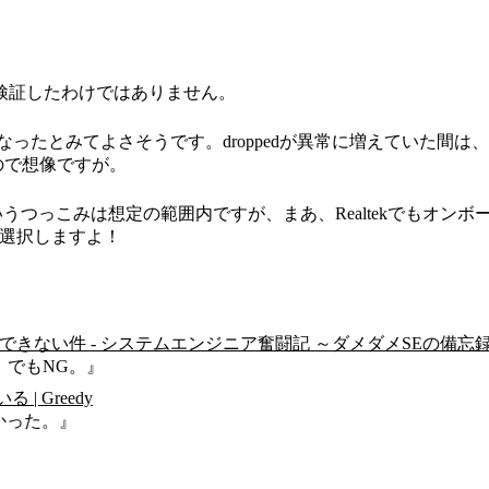
かは検証したわけではありません。
になったとみてよさそうです。droppedが異常に増えていた
ので想像ですが。
いうつっこみは想定の範囲内ですが、まあ、Realtekでもオン
を選択しますよ！
認識できない件 - システムエンジニア奮闘記 ～ダメダメSEの備忘
2」でもNG。』
| Greedy
なかった。』