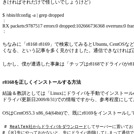
きければそれだけで怪しいでしょうけど）
$ /sbin/ifconfig -a | grep dropped
:
RX packets:9787517 errors:0 dropped:102666736368 overruns:0 fra
:
ちなみに「r8168 r8169」で検索してみるとUbuntu, C
くなる、という記事を多く見かけました。通信できなければ正
しかし、僕が遭遇した事象は「チップはr8168でドライバがr81
r8168を正しくインストールする方法
結論＆教訓としては「Linuxにドライバを手動でインストール(i
ドライバ更新日2009/8/31)での情報ですから、参考程度に
OSはCentOS5.3 x86_64(64bit)で、既にr8169をイン
#
RealTek社からドライバをダウンロード
してサーバーに置いてお
# (※)先にやっておかないと、先にドライバ削除してしまって通信