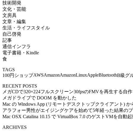
技術開発
文化・芸能
文房具
文章・編集
生活・ライフスタイル
自己啓発
記事
通信インフラ
電子書籍・Kindle
食
TAGS
AWS
Amazon
AmazonLinux
Apple
Bluetooth
100円ショップ
B級グ
RECENT POSTS
メガCDで320×224フルスクリーン30fpsのFMVを再生する
メガドライブで DOOM を動かした
Mac の Windows App (リモートデスクトップクライアント) から Ub
アラフォー男性がエイジングケアを始めて5年経った結果の
Mac OSX Catalina 10.15 で VirtualBox 7.0 のゲストVMを
ARCHIVES