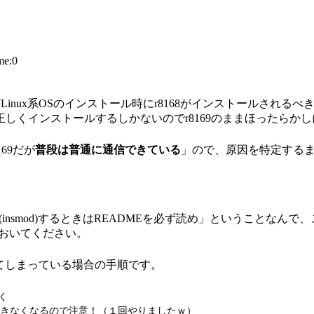
me:0
entOSなどLinux系OSのインストール時にr8168がインストール
しくインストールするしかないのでr8169のままほったらか
69だが
普段は普通に通信できている
」ので、原因を特定する
nsmod)するときはREADMEを必ず読め」ということなんで、
しておいてください。
ストールしてしまっている場合の手順です。
く
できなくなるので注意！（１回やりましたｗ）