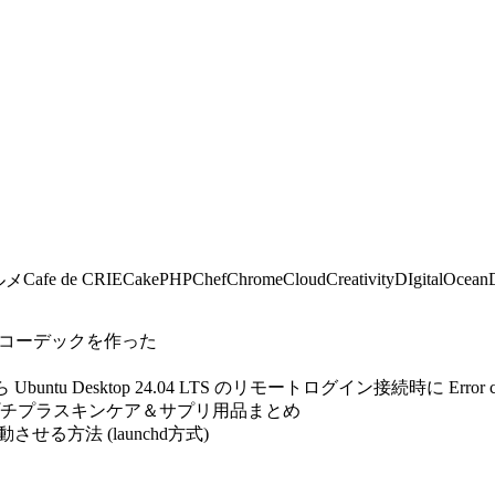
Cafe de CRIE
CakePHP
Chef
Chrome
Cloud
Creativity
DIgitalOcean
ルメ
自作コーデックを作った
untu Desktop 24.04 LTS のリモートログイン接続時に Error 
プチプラスキンケア＆サプリ用品まとめ
自動起動させる方法 (launchd方式)