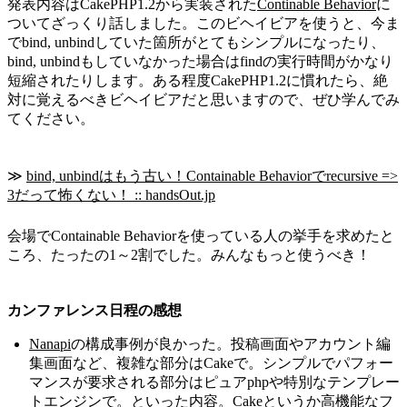
発表内容はCakePHP1.2から実装された
Continable Behavior
に
ついてざっくり話しました。このビヘイビアを使うと、今ま
でbind, unbindしていた箇所がとてもシンプルになったり、
bind, unbindもしていなかった場合はfindの実行時間がかなり
短縮されたりします。ある程度CakePHP1.2に慣れたら、絶
対に覚えるべきビヘイビアだと思いますので、ぜひ学んでみ
てください。
≫
bind, unbindはもう古い！Containable Behaviorでrecursive =>
3だって怖くない！ :: handsOut.jp
会場でContainable Behaviorを使っている人の挙手を求めたと
ころ、たったの1～2割でした。みんなもっと使うべき！
カンファレンス日程の感想
Nanapi
の構成事例が良かった。投稿画面やアカウント編
集画面など、複雑な部分はCakeで。シンプルでパフォー
マンスが要求される部分はピュアphpや特別なテンプレー
トエンジンで。といった内容。Cakeというか高機能なフ