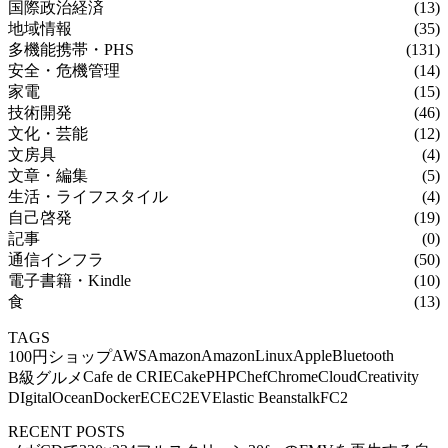
国際政治経済
(13)
地域情報
(35)
多機能携帯・PHS
(131)
安全・危機管理
(14)
家電
(15)
技術開発
(46)
文化・芸能
(12)
文房具
(4)
文章・編集
(5)
生活・ライフスタイル
(4)
自己啓発
(19)
記事
(0)
通信インフラ
(50)
電子書籍・Kindle
(10)
食
(13)
TAGS
AWS
Amazon
AmazonLinux
Apple
Bluetooth
100円ショップ
Cafe de CRIE
CakePHP
Chef
Chrome
Cloud
Creativity
B級グルメ
DIgitalOcean
Docker
EC
EC2
EV
Elastic Beanstalk
FC2
RECENT POSTS