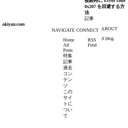
接続時に Error code
0x207 を回避する方
法
記事
akiyan.com
ABOUT
NAVIGATE
CONNECT
A blog.
Home
RSS
All
Feed
Posts
特集
記事
過去
コン
テン
ツ
この
サイ
トに
つい
て