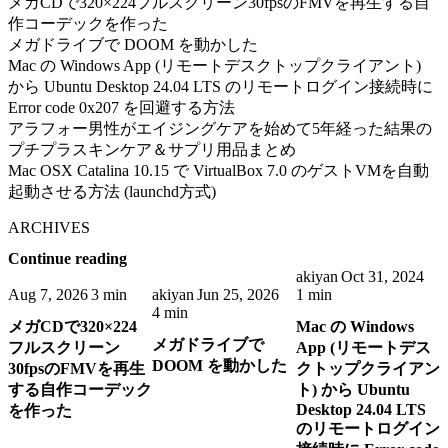
メガCDで320×224フルスクリーン30fpsのFMVを再生する自
作コーデックを作った
メガドライブで DOOM を動かした
Mac の Windows App (リモートデスクトップクライアント)
から Ubuntu Desktop 24.04 LTS のリモートログイン接続時に
Error code 0x207 を回避する方法
アラフォー男性がエイジングケアを始めて5年経った結果の
プチプラスキンケア＆サプリ用品まとめ
Mac OSX Catalina 10.15 で VirtualBox 7.0 のゲストVMを自動
起動させる方法 (launchd方式)
ARCHIVES
Continue reading
akiyan
Oct 31, 2024
Aug 7, 2026
3 min
akiyan
Jun 25, 2026
1 min
4 min
メガCDで320×224
Mac の Windows
メガドライブで
フルスクリーン
App (リモートデス
DOOM を動かした
30fpsのFMVを再生
クトップクライアン
する自作コーデック
ト) から Ubuntu
Desktop 24.04 LTS
を作った
のリモートログイン