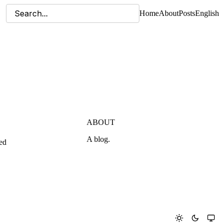
Home
About
Posts
English
ABOUT
A blog.
ed