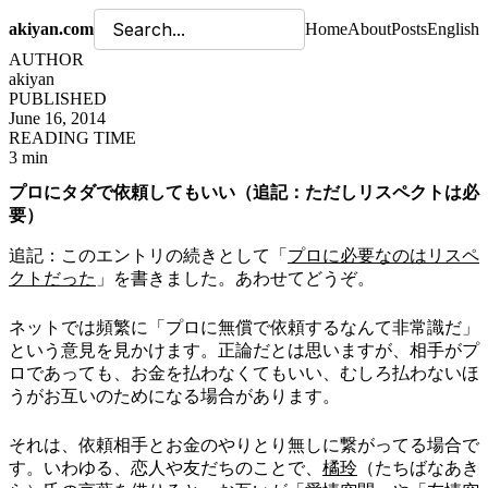
akiyan.com
Home
About
Posts
English
AUTHOR
akiyan
PUBLISHED
June 16, 2014
READING TIME
3 min
プロにタダで依頼してもいい（追記：ただしリスペクトは必
要）
追記：このエントリの続きとして「
プロに必要なのはリスペ
クトだった
」を書きました。あわせてどうぞ。
ネットでは頻繁に「プロに無償で依頼するなんて非常識だ」
という意見を見かけます。正論だとは思いますが、相手がプ
ロであっても、お金を払わなくてもいい、むしろ払わないほ
うがお互いのためになる場合があります。
それは、依頼相手とお金のやりとり無しに繋がってる場合で
す。いわゆる、恋人や友だちのことで、
橘玲
（たちばなあき