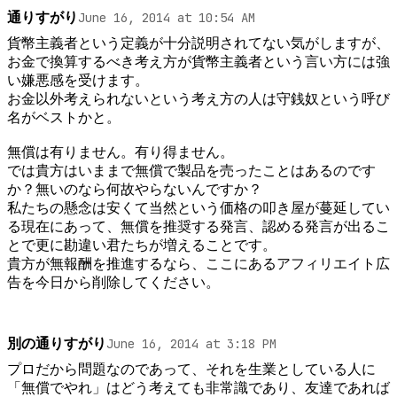
通りすがり
June 16, 2014 at 10:54 AM
貨幣主義者という定義が十分説明されてない気がしますが、
お金で換算するべき考え方が貨幣主義者という言い方には強
い嫌悪感を受けます。

お金以外考えられないという考え方の人は守銭奴という呼び
名がベストかと。

無償は有りません。有り得ません。

では貴方はいままで無償で製品を売ったことはあるのです
か？無いのなら何故やらないんですか？

私たちの懸念は安くて当然という価格の叩き屋が蔓延してい
る現在にあって、無償を推奨する発言、認める発言が出るこ
とで更に勘違い君たちが増えることです。

貴方が無報酬を推進するなら、ここにあるアフィリエイト広
告を今日から削除してください。
別の通りすがり
June 16, 2014 at 3:18 PM
プロだから問題なのであって、それを生業としている人に
「無償でやれ」はどう考えても非常識であり、友達であれば