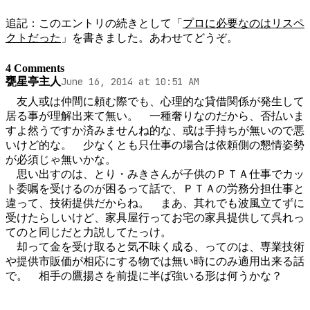
追記：このエントリの続きとして「
プロに必要なのはリスペ
クトだった
」を書きました。あわせてどうぞ。
4 Comments
甕星亭主人
June 16, 2014 at 10:51 AM
　友人或は仲間に頼む際でも、心理的な貸借関係が発生して
居る事が理解出来て無い。　一種奢りなのだから、否払いま
すよ然うですか済みませんね的な、或は手持ちが無いので悪
いけど的な。　少なくとも只仕事の場合は依頼側の懇情姿勢
が必須じゃ無いかな。

　思い出すのは、とり・みきさんが子供のＰＴＡ仕事でカッ
ト委嘱を受けるのが困るって話で、ＰＴＡの労務分担仕事と
違って、技術提供だからね。　まあ、其れでも波風立てずに
受けたらしいけど、家具屋行ってお宅の家具提供して呉れっ
てのと同じだと力説してたっけ。

　却って金を受け取ると気不味く成る、ってのは、専業技術
や提供市販価が相応にする物では無い時にのみ適用出来る話
で。　相手の鷹揚さを前提に半ば強いる形は何うかな？