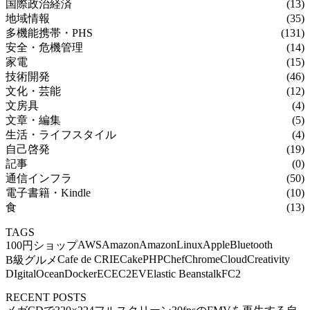
国際政治経済
(13)
地域情報
(35)
多機能携帯・PHS
(131)
安全・危機管理
(14)
家電
(15)
技術開発
(46)
文化・芸能
(12)
文房具
(4)
文章・編集
(5)
生活・ライフスタイル
(4)
自己啓発
(19)
記事
(0)
通信インフラ
(50)
電子書籍・Kindle
(10)
食
(13)
TAGS
AWS
Amazon
AmazonLinux
Apple
Bluetooth
100円ショップ
Cafe de CRIE
CakePHP
Chef
Chrome
Cloud
Creativity
B級グルメ
DIgitalOcean
Docker
EC
EC2
EV
Elastic Beanstalk
FC2
RECENT POSTS