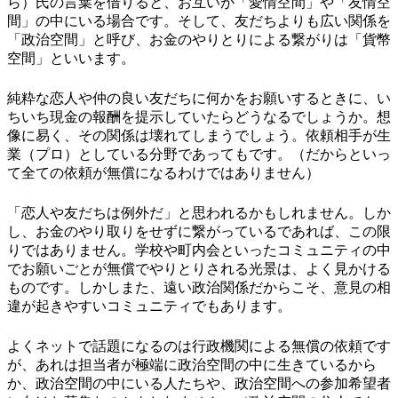
ら）氏の言葉を借りると、お互いが「愛情空間」や「友情空
間」の中にいる場合です。そして、友だちよりも広い関係を
「政治空間」と呼び、お金のやりとりによる繋がりは「貨幣
空間」といいます。
純粋な恋人や仲の良い友だちに何かをお願いするときに、い
ちいち現金の報酬を提示していたらどうなるでしょうか。想
像に易く、その関係は壊れてしまうでしょう。依頼相手が生
業（プロ）としている分野であってもです。（だからといっ
て全ての依頼が無償になるわけではありません）
「恋人や友だちは例外だ」と思われるかもしれません。しか
し、お金のやり取りをせずに繋がっているであれば、この限
りではありません。学校や町内会といったコミュニティの中
でお願いごとが無償でやりとりされる光景は、よく見かける
ものです。しかしまた、遠い政治関係だからこそ、意見の相
違が起きやすいコミュニティでもあります。
よくネットで話題になるのは行政機関による無償の依頼です
が、あれは担当者が極端に政治空間の中に生きているから
か、政治空間の中にいる人たちや、政治空間への参加希望者