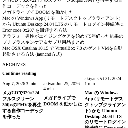
メガCDで320×224フルスクリーン30fpsのFMVを再生する自
作コーデックを作った
メガドライブで DOOM を動かした
Mac の Windows App (リモートデスクトップクライアント)
から Ubuntu Desktop 24.04 LTS のリモートログイン接続時に
Error code 0x207 を回避する方法
アラフォー男性がエイジングケアを始めて5年経った結果の
プチプラスキンケア＆サプリ用品まとめ
Mac OSX Catalina 10.15 で VirtualBox 7.0 のゲストVMを自動
起動させる方法 (launchd方式)
ARCHIVES
Continue reading
akiyan
Oct 31, 2024
Aug 7, 2026
3 min
akiyan
Jun 25, 2026
1 min
4 min
メガCDで320×224
Mac の Windows
メガドライブで
フルスクリーン
App (リモートデス
DOOM を動かした
30fpsのFMVを再生
クトップクライアン
する自作コーデック
ト) から Ubuntu
Desktop 24.04 LTS
を作った
のリモートログイン
接続時に Error code