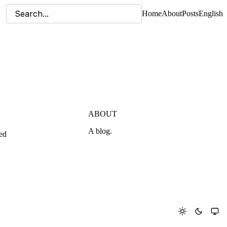
Home
About
Posts
English
ABOUT
A blog.
ed