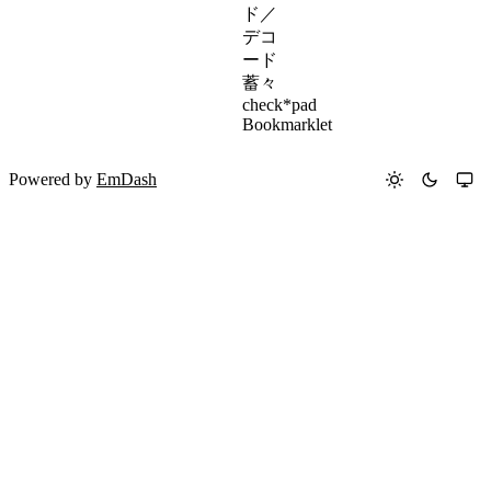
ド／
デコ
ード
蓄々
check*pad
Bookmarklet
Powered by
EmDash