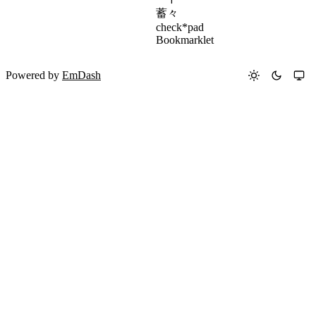
蓄々
check*pad
Bookmarklet
Powered by
EmDash