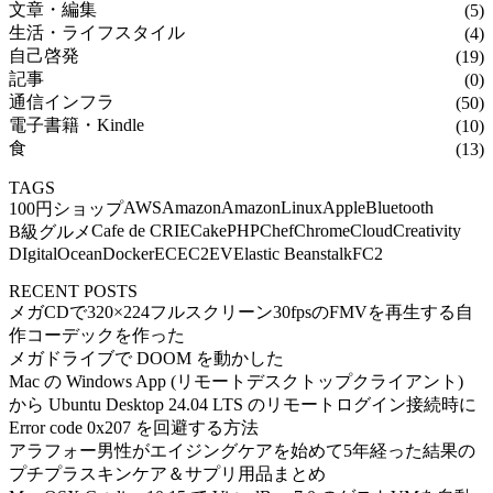
文章・編集
(5)
生活・ライフスタイル
(4)
自己啓発
(19)
記事
(0)
通信インフラ
(50)
電子書籍・Kindle
(10)
食
(13)
TAGS
AWS
Amazon
AmazonLinux
Apple
Bluetooth
100円ショップ
Cafe de CRIE
CakePHP
Chef
Chrome
Cloud
Creativity
B級グルメ
DIgitalOcean
Docker
EC
EC2
EV
Elastic Beanstalk
FC2
RECENT POSTS
メガCDで320×224フルスクリーン30fpsのFMVを再生する自
作コーデックを作った
メガドライブで DOOM を動かした
Mac の Windows App (リモートデスクトップクライアント)
から Ubuntu Desktop 24.04 LTS のリモートログイン接続時に
Error code 0x207 を回避する方法
アラフォー男性がエイジングケアを始めて5年経った結果の
プチプラスキンケア＆サプリ用品まとめ