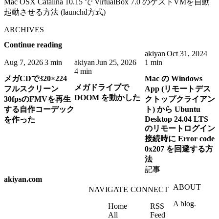
Mac OSX Catalina 10.15 で VirtualBox 7.0 のゲストVMを自動
起動させる方法 (launchd方式)
ARCHIVES
Continue reading
akiyan
Oct 31, 2024
Aug 7, 2026
3 min
akiyan
Jun 25, 2026
1 min
4 min
メガCDで320×224
Mac の Windows
メガドライブで
フルスクリーン
App (リモートデス
DOOM を動かした
30fpsのFMVを再生
クトップクライアン
する自作コーデック
ト) から Ubuntu
Desktop 24.04 LTS
を作った
のリモートログイン
接続時に Error code
0x207 を回避する方
法
記事
akiyan.com
ABOUT
NAVIGATE
CONNECT
A blog.
Home
RSS
All
Feed