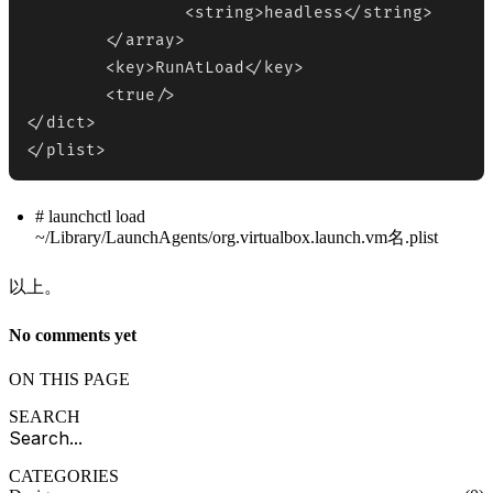
		<string>headless</string>

	</array>

	<key>RunAtLoad</key>

	<true/>

</dict>

</plist>
# launchctl load
~/Library/LaunchAgents/org.virtualbox.launch.vm名.plist
以上。
No comments yet
ON THIS PAGE
SEARCH
CATEGORIES