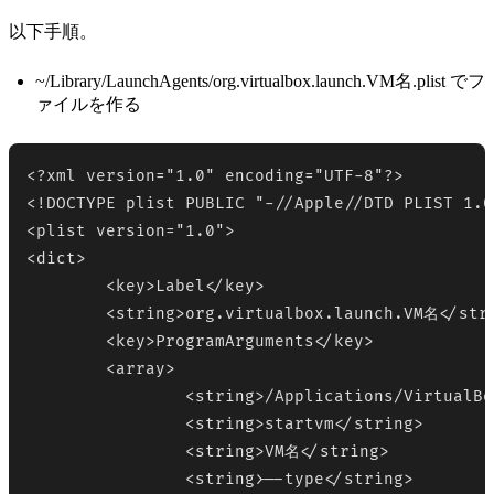
以下手順。
~/Library/LaunchAgents/org.virtualbox.launch.VM名.plist でフ
ァイルを作る
<?xml version="1.0" encoding="UTF-8"?>

<!DOCTYPE plist PUBLIC "-//Apple//DTD PLIST 1.0
<plist version="1.0">

<dict>

	<key>Label</key>

	<string>org.virtualbox.launch.VM名</string>

	<key>ProgramArguments</key>

	<array>

		<string>/Applications/VirtualBox.app/Contents/MacOS/VBoxManage</string>

		<string>startvm</string>

		<string>VM名</string>

		<string>--type</string>
