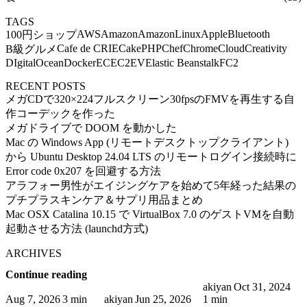
TAGS
AWS
Amazon
AmazonLinux
Apple
Bluetooth
100円ショップ
Cafe de CRIE
CakePHP
Chef
Chrome
Cloud
Creativity
B級グルメ
DIgitalOcean
Docker
EC
EC2
EV
Elastic Beanstalk
FC2
RECENT POSTS
メガCDで320×224フルスクリーン30fpsのFMVを再生する自
作コーデックを作った
メガドライブで DOOM を動かした
Mac の Windows App (リモートデスクトップクライアント)
から Ubuntu Desktop 24.04 LTS のリモートログイン接続時に
Error code 0x207 を回避する方法
アラフォー男性がエイジングケアを始めて5年経った結果の
プチプラスキンケア＆サプリ用品まとめ
Mac OSX Catalina 10.15 で VirtualBox 7.0 のゲストVMを自動
起動させる方法 (launchd方式)
ARCHIVES
Continue reading
akiyan
Oct 31, 2024
Aug 7, 2026
3 min
akiyan
Jun 25, 2026
1 min