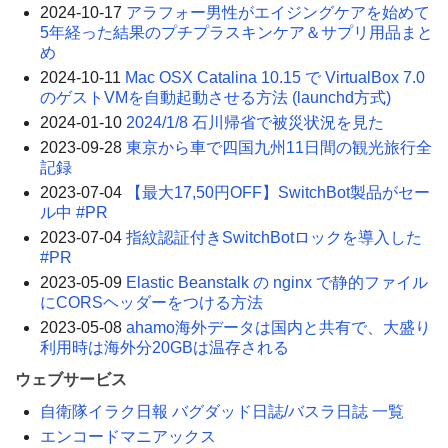
2024-10-17
アラフォー男性がエイジングケアを始めて
5年経った結果のプチプラスキンケア＆サプリ用品まと
め
2024-10-11
Mac OSX Catalina 10.15 で VirtualBox 7.0
のゲストVMを自動起動させる方法 (launchd方式)
2024-01-10
2024/1/8 石川帰省で被災状況を見た
2023-09-28
東京から車で四国九州11日間の観光旅行全
記録
2023-07-04
【最大17,50円OFF】SwitchBot製品がセー
ル中 #PR
2023-07-04
指紋認証付きSwitchBotロックを導入した
#PR
2023-05-09
Elastic Beanstalk の nginx で静的ファイル
にCORSヘッダーをつける方法
2023-05-08
ahamo海外データは国内と共有で、大盛り
利用時は海外分20GBは温存される
ウェブサービス
自衛隊イラク日報 バグダッド日誌/バスラ日誌 一覧
エンコードマニアックス