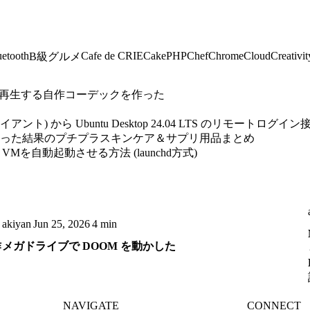
uetooth
Cafe de CRIE
CakePHP
Chef
Chrome
Cloud
Creativit
B級グルメ
MVを再生する自作コーデックを作った
ント) から Ubuntu Desktop 24.04 LTS のリモートログイン接続
経った結果のプチプラスキンケア＆サプリ用品まとめ
.0 のゲストVMを自動起動させる方法 (launchd方式)
akiyan
Jun 25, 2026
4 min
作
メガドライブで DOOM を動かした
NAVIGATE
CONNECT