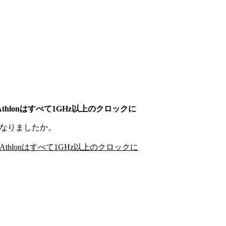
～Athlonはすべて1GHz以上のクロックに
になりましたか。
除～Athlonはすべて1GHz以上のクロックに