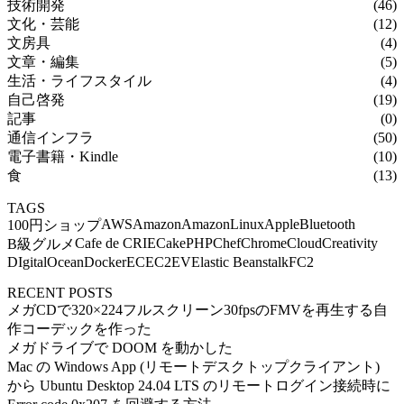
技術開発
(46)
文化・芸能
(12)
文房具
(4)
文章・編集
(5)
生活・ライフスタイル
(4)
自己啓発
(19)
記事
(0)
通信インフラ
(50)
電子書籍・Kindle
(10)
食
(13)
TAGS
AWS
Amazon
AmazonLinux
Apple
Bluetooth
100円ショップ
Cafe de CRIE
CakePHP
Chef
Chrome
Cloud
Creativity
B級グルメ
DIgitalOcean
Docker
EC
EC2
EV
Elastic Beanstalk
FC2
RECENT POSTS
メガCDで320×224フルスクリーン30fpsのFMVを再生する自
作コーデックを作った
メガドライブで DOOM を動かした
Mac の Windows App (リモートデスクトップクライアント)
から Ubuntu Desktop 24.04 LTS のリモートログイン接続時に