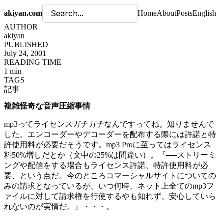
akiyan.com
Home
About
Posts
English
AUTHOR
akiyan
PUBLISHED
July 24, 2001
READING TIME
1 min
TAGS
記事
複雑怪奇な音声圧縮事情
mp3ってライセンスガチガチなんですってね。知りませんで
した。エンコーダーやデコーダーを配布する際には許諾と特
許使用料が必要だそうです。mp3 Proに至ってはライセンス
料50%増しだとか（文中の25%は間違い）。『──ストリーミ
ングや配信をする場合もライセンス許諾、特許使用料が必
要、という点だ。今のところコマーシャルサイトについての
みの請求となっているが、いつ何時、ネット上全てのmp3フ
ァイルに対して請求権を行使するやも知れず、安心していら
れないのが実情だ。』・・・。