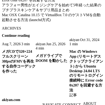
Error code 0x207 を回避する方法
アラフォー男性がエイジングケアを始めて5年経った結果の
プチプラスキンケア＆サプリ用品まとめ
Mac OSX Catalina 10.15 で VirtualBox 7.0 のゲストVMを自動
起動させる方法 (launchd方式)
ARCHIVES
Continue reading
akiyan
Oct 31, 2024
Aug 7, 2026
3 min
akiyan
Jun 25, 2026
1 min
4 min
メガCDで320×224
Mac の Windows
メガドライブで
フルスクリーン
App (リモートデス
DOOM を動かした
30fpsのFMVを再生
クトップクライアン
する自作コーデック
ト) から Ubuntu
Desktop 24.04 LTS
を作った
のリモートログイン
接続時に Error code
0x207 を回避する方
法
記事
akiyan.com
ABOUT
NAVIGATE
CONNECT