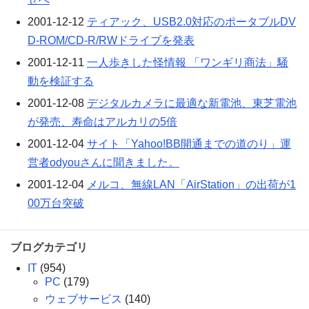
2001-12-12
ティアック、USB2.0対応のポータブルDV
D-ROM/CD-R/RWドライブを発表
2001-12-11
一人歩きした怪情報 「ワンギリ商法」騒
動を検証する
2001-12-08
デジタルカメラに最適な新電池、東芝電池
が発売、寿命はアルカリの5倍
2001-12-04
サイト「Yahoo!BB開通までの道のり」運
営者odyouさんに聞きました。
2001-12-04
メルコ、無線LAN「AirStation」の出荷が1
00万台突破
ブログカテゴリ
IT
(954)
PC
(179)
ウェブサービス
(140)