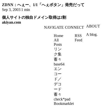
ZDNN：へぇー、1/1「へぇボタン」発売だって
Sep 3, 2003
1 min
個人サイトの独自ドメイン取得は2割
akiyan.com
ABOUT
NAVIGATE
CONNECT
A blog.
Home
RSS
All
Feed
Posts
リン
ク集
蓄々
base64
エン
コー
ド／
デコ
ード
蓄々
check*pad
Bookmarklet