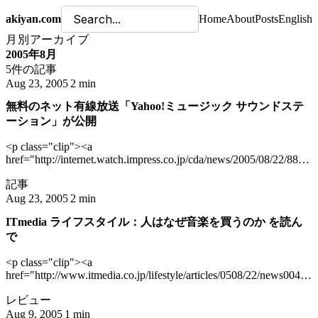
akiyan.com
Home
About
Posts
English
月別アーカイブ
2005年8月
5件の記事
Aug 23, 2005
2 min
無料のネット有線放送「Yahoo!ミュージック サウンドステ
ーション」が公開
<p class="clip"><a
href="http://internet.watch.impress.co.jp/cda/news/2005/08/22/8847.
<img
記事
src="http://www.akiyan.com/webshot/upimg/9b36e85ce2e1edc4f480
alt="約10万曲を無料で聴ける「Yahoo!ミュージック サウン
Aug 23, 2005
2 min
ドステーション」" /></a> <a
ITmedia ライフスタイル：人はなぜ音楽を買うのか を読ん
href="http://station.music.yahoo.co.jp/"><img
で
src="http://www.akiyan.com/webshot/upimg/09d14cbb8c5cdd539fe
border="0" alt="Yahoo!ミュージック - サウンドステーション"
<p class="clip"><a
/></a></p> <p><a
href="http://www.itmedia.co.jp/lifestyle/articles/0508/22/news004.ht
href="http://internet.watch.impress.co.jp/cda/news/2005/08/22/8847.
<img
約10万曲を無料で聴ける「Yahoo!ミュージック サウンドス
レビュー
src="http://www.akiyan.com/webshot/upimg/13ff5c85327fcda73bff6
テーション」 - Internet Watch</a>より。</p> <blockquote>
alt="ITmedia ライフスタイル：人はなぜ音楽を買うのか
Aug 9, 2005
1 min