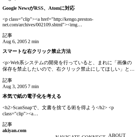
<p>Yahoo! JAPANは22日、音楽ポータルサイト「Yahoo!ミュ
(1/3)" /></a></p> <p><a
Google NewsがRSS、Atomに対応
ージック」において、約10万曲の楽曲をフルコーラスで無料
href="http://www.itmedia.co.jp/lifestyle/articles/0508/22/news004.h
聴取できる新サービス「Yahoo!ミュージック サウンドステ
ライフスタイル：人はなぜ音楽を買うのか</a>が興味深かっ
<p class="clip"><a href="http://kengo.preston-
ーション」を開始した。 </p></blockquote>
た。とくに注目した部分について言及する。</p>
net.com/archives/002109.shtml"><img
src="http://www.akiyan.com/webshot/upimg/55eca95be6bceae2d97f
記事
alt="Going My Way: Google NewsがRSS、Atomに対応" /></a>
Aug 6, 2005
2 min
</p> <p><a href="http://kengo.preston-
net.com/archives/002109.shtml" title="Going My Way: Google
スマートな右クリック禁止方法
NewsがRSS、Atomに対応:">Going My Way</a>さんより...
</p>
<p>Web系システムの開発を行っていると、まれに「画像の
保存を禁止したいので、右クリック禁止にしてほしい」とい
う要求を受けることがあります...</p>
記事
Aug 3, 2005
7 min
本気で紙の電子化を考える
<h2>ScanSnapで、文書を捨てる術を得よう</h2> <p
class="clip"><a
href="http://www.itmedia.co.jp/pcupdate/articles/0506/14/news001.h
記事
<img
src="http://www.akiyan.com/webshot/upimg/bf14f1542585a1d0c0e8
akiyan.com
ABOUT
alt="ITmedia PCUPdate：私は如何にして“収納”するのを止め