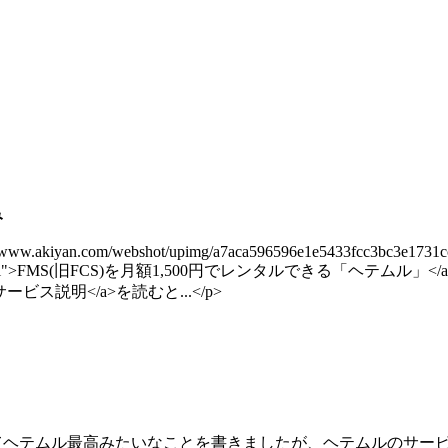
み
p://www.akiyan.com/webshot/upimg/a7aca596596e1e5433fcc3bc3e1731cc.j
/fmsfcs1500.html">FMS(旧FCS)を月額1,500円でレンタルできる「ヘテムル」
ムルのサービス説明</a>を読むと...</p>
て
ヘテムル
最高みたいなことを書きましたが、
ヘテムルのサー