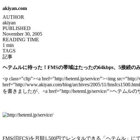
akiyan.com
AUTHOR
akiyan
PUBLISHED
November 30, 2005
READING TIME
1 min
TAGS
記事
ヘテムルに待った！FMSの帯域はたったの64kbps、5接続の
<p class="clip"><a href="http://heteml.jp/service/"><img src="htt
href="http://www.akiyan.com/blog/archives/2005/11
を書きましたが、<a href="http://heteml.jp/service/">ヘテ
FMS(旧FCS)を月額1,500円でレンタルできる「ヘテムル」
に