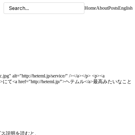
Home
About
Posts
English
pg" alt="http://heteml.jp/service/" /></a></p> <p><a
</a>にて<a href="http://heteml.jp/">ヘテムル</a>最高みたいなこと
ビス説明
を読むと、