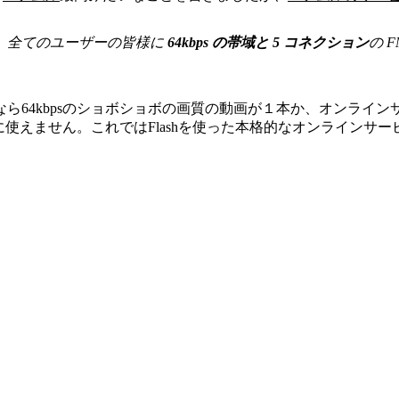
用可能です。全てのユーザーの皆様に
64kbps の帯域と 5 コネクション
の 
64kbpsのショボショボの画質の動画が１本か、オンラインサ
もに使えません。これではFlashを使った本格的なオンライン