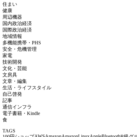
住まい
健康
周辺機器
国内政治経済
国際政治経済
地域情報
多機能携帯・PHS
安全・危機管理
家電
技術開発
文化・芸能
文房具
文章・編集
生活・ライフスタイル
自己啓発
記事
通信インフラ
電子書籍・Kindle
食
TAGS
AWS
Amazon
AmazonLinux
Apple
Bluetooth
100円ショップ
B級グ