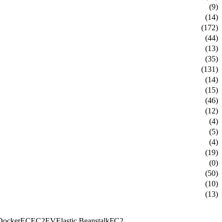
(9)
(14)
(172)
(44)
(13)
(35)
(131)
(14)
(15)
(46)
(12)
(4)
(5)
(4)
(19)
(0)
(50)
(10)
(13)
Docker
EC
EC2
EV
Elastic Beanstalk
FC2