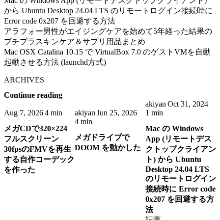
Mac の Windows App (リモートデスクトップクライアント)
から Ubuntu Desktop 24.04 LTS のリモートログイン接続時に
Error code 0x207 を回避する方法
アラフォー男性がエイジングケアを始めて5年経った結果の
プチプラスキンケア＆サプリ用品まとめ
Mac OSX Catalina 10.15 で VirtualBox 7.0 のゲストVMを自動
起動させる方法 (launchd方式)
ARCHIVES
Continue reading
akiyan
Oct 31, 2024
Aug 7, 2026
4 min
akiyan
Jun 25, 2026
1 min
4 min
メガCDで320×224
Mac の Windows
メガドライブで
フルスクリーン
App (リモートデス
DOOM を動かした
30fpsのFMVを再生
クトップクライアン
する自作コーデック
ト) から Ubuntu
Desktop 24.04 LTS
を作った
のリモートログイン
接続時に Error code
0x207 を回避する方
法
記事