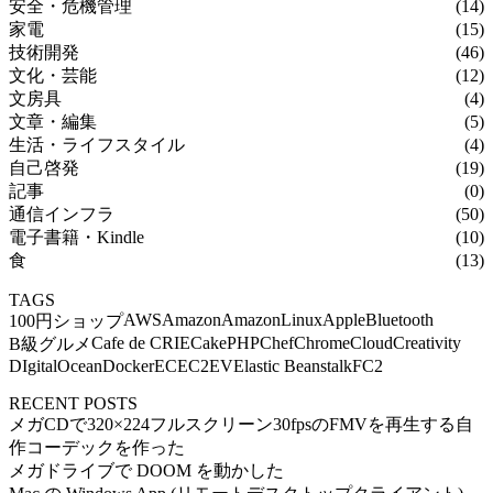
安全・危機管理
(14)
家電
(15)
技術開発
(46)
文化・芸能
(12)
文房具
(4)
文章・編集
(5)
生活・ライフスタイル
(4)
自己啓発
(19)
記事
(0)
通信インフラ
(50)
電子書籍・Kindle
(10)
食
(13)
TAGS
AWS
Amazon
AmazonLinux
Apple
Bluetooth
100円ショップ
Cafe de CRIE
CakePHP
Chef
Chrome
Cloud
Creativity
B級グルメ
DIgitalOcean
Docker
EC
EC2
EV
Elastic Beanstalk
FC2
RECENT POSTS
メガCDで320×224フルスクリーン30fpsのFMVを再生する自
作コーデックを作った
メガドライブで DOOM を動かした