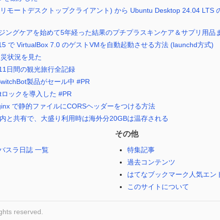
pp (リモートデスクトップクライアント) から Ubuntu Desktop 24.04 L
ジングケアを始めて5年経った結果のプチプラスキンケア＆サプリ用品
 10.15 で VirtualBox 7.0 のゲストVMを自動起動させる方法 (launchd方式)
で被災状況を見た
11日間の観光旅行全記録
witchBot製品がセール中 #PR
otロックを導入した #PR
alk の nginx で静的ファイルにCORSヘッダーをつける方法
国内と共有で、大盛り利用時は海外分20GBは温存される
その他
バスラ日誌 一覧
特集記事
過去コンテンツ
はてなブックマーク人気エン
このサイトについて
ghts reserved.