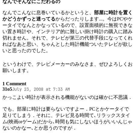
なんでそんなにこだわるの
なんでこんなに息巻いているかというと、
部屋に時計を置く
かどうかずっと迷ってる
からだったりします...。今はPCやケ
ータイでなんとかなっているので、設置面積的に無視できな
い置き時計や、インテリア的に難しい掛け時計の購入に踏み
切れません。それで、テレビが第三の代替手段になってくれ
ればなあと思い、ちゃんとした時計機能ついたテレビが欲し
いと思ったのでした。
というわけで、テレビメーカーのみなさま、ぜひよろしくお
願いします。
1 Comment
31o5
July 23, 2008 at 7:33 AM
かっこよい時計が表示される機能がないのは確かに不思議．

でも、部屋に時計は要らないですよー．PCとかケータイで
足りてしまう．それに、テレビ見る時間て､リラックスタイ
ム(映画orゲーム)だから､時間も気にしないほうがいいんじゃ