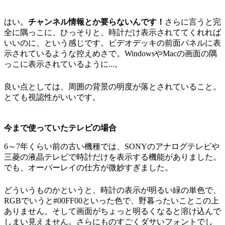
はい。
チャンネル情報とか要らないんです！
さらに言うと完
全に隅っこに、ひっそりと、時計だけ表示されててくれれば
いいのに、という感じです。ビデオデッキの前面パネルに表
示されているような控えめさで。WindowsやMacの画面の隅
っこに表示されているように...。
良い点としては、周囲の背景の明度が落とされていること。
とても視認性がいいです。
今まで使っていたテレビの場合
6～7年くらい前の古い機種では、SONYのアナログテレビや
三菱の液晶テレビで時計だけを表示する機能がありました。
でも、オーバーレイの仕方が微妙すぎました。
どういうものかというと、時計の表示が明るい緑の単色で、
RGBでいうと#00FF00といった色で、野暮ったいことこの上
ありません。そして画面がちょっと明るくなると溶け込んで
しまい見えません。さらにものすごくダサいフォントでし