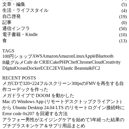
文章・編集
(5)
生活・ライフスタイル
(4)
自己啓発
(19)
記事
(0)
通信インフラ
(50)
電子書籍・Kindle
(10)
食
(13)
TAGS
AWS
Amazon
AmazonLinux
Apple
Bluetooth
100円ショップ
Cafe de CRIE
CakePHP
Chef
Chrome
Cloud
Creativity
B級グルメ
DIgitalOcean
Docker
EC
EC2
EV
Elastic Beanstalk
FC2
RECENT POSTS
メガCDで320×224フルスクリーン30fpsのFMVを再生する自
作コーデックを作った
メガドライブで DOOM を動かした
Mac の Windows App (リモートデスクトップクライアント)
から Ubuntu Desktop 24.04 LTS のリモートログイン接続時に
Error code 0x207 を回避する方法
アラフォー男性がエイジングケアを始めて5年経った結果の
プチプラスキンケア＆サプリ用品まとめ