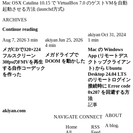
Mac OSX Catalina 10.15 で VirtualBox 7.0 のゲストVMを自動
起動させる方法 (launchd方式)
ARCHIVES
Continue reading
akiyan
Oct 31, 2024
Aug 7, 2026
3 min
akiyan
Jun 25, 2026
1 min
4 min
メガCDで320×224
Mac の Windows
メガドライブで
フルスクリーン
App (リモートデス
DOOM を動かした
30fpsのFMVを再生
クトップクライアン
する自作コーデック
ト) から Ubuntu
Desktop 24.04 LTS
を作った
のリモートログイン
接続時に Error code
0x207 を回避する方
法
記事
akiyan.com
ABOUT
NAVIGATE
CONNECT
A blog.
Home
RSS
All
Feed