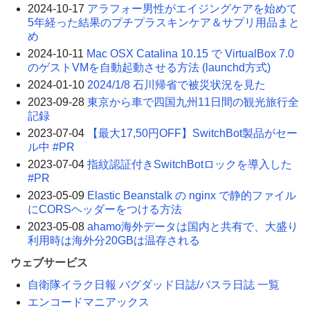
2024-10-17
アラフォー男性がエイジングケアを始めて
5年経った結果のプチプラスキンケア＆サプリ用品まと
め
2024-10-11
Mac OSX Catalina 10.15 で VirtualBox 7.0
のゲストVMを自動起動させる方法 (launchd方式)
2024-01-10
2024/1/8 石川帰省で被災状況を見た
2023-09-28
東京から車で四国九州11日間の観光旅行全
記録
2023-07-04
【最大17,50円OFF】SwitchBot製品がセー
ル中 #PR
2023-07-04
指紋認証付きSwitchBotロックを導入した
#PR
2023-05-09
Elastic Beanstalk の nginx で静的ファイル
にCORSヘッダーをつける方法
2023-05-08
ahamo海外データは国内と共有で、大盛り
利用時は海外分20GBは温存される
ウェブサービス
自衛隊イラク日報 バグダッド日誌/バスラ日誌 一覧
エンコードマニアックス