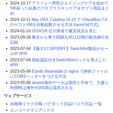
2024-10-17
アラフォー男性がエイジングケアを始めて
5年経った結果のプチプラスキンケア＆サプリ用品まと
め
2024-10-11
Mac OSX Catalina 10.15 で VirtualBox 7.0
のゲストVMを自動起動させる方法 (launchd方式)
2024-01-10
2024/1/8 石川帰省で被災状況を見た
2023-09-28
東京から車で四国九州11日間の観光旅行全
記録
2023-07-04
【最大17,50円OFF】SwitchBot製品がセー
ル中 #PR
2023-07-04
指紋認証付きSwitchBotロックを導入した
#PR
2023-05-09
Elastic Beanstalk の nginx で静的ファイル
にCORSヘッダーをつける方法
2023-05-08
ahamo海外データは国内と共有で、大盛り
利用時は海外分20GBは温存される
ウェブサービス
自衛隊イラク日報 バグダッド日誌/バスラ日誌 一覧
エンコードマニアックス