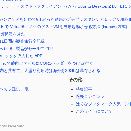
pp (リモートデスクトップクライアント) から Ubuntu Desktop 24.04 L
ジングケアを始めて5年経った結果のプチプラスキンケア＆サプリ用品
 10.15 で VirtualBox 7.0 のゲストVMを自動起動させる方法 (launchd方式)
で被災状況を見た
11日間の観光旅行全記録
witchBot製品がセール中 #PR
otロックを導入した #PR
alk の nginx で静的ファイルにCORSヘッダーをつける方法
国内と共有で、大盛り利用時は海外分20GBは温存される
その他
バスラ日誌 一覧
特集記事
過去コンテンツ
はてなブックマーク人気エン
このサイトについて
ghts reserved.