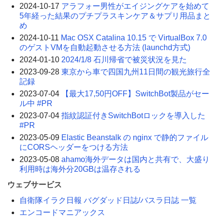
2024-10-17
アラフォー男性がエイジングケアを始めて
5年経った結果のプチプラスキンケア＆サプリ用品まと
め
2024-10-11
Mac OSX Catalina 10.15 で VirtualBox 7.0
のゲストVMを自動起動させる方法 (launchd方式)
2024-01-10
2024/1/8 石川帰省で被災状況を見た
2023-09-28
東京から車で四国九州11日間の観光旅行全
記録
2023-07-04
【最大17,50円OFF】SwitchBot製品がセー
ル中 #PR
2023-07-04
指紋認証付きSwitchBotロックを導入した
#PR
2023-05-09
Elastic Beanstalk の nginx で静的ファイル
にCORSヘッダーをつける方法
2023-05-08
ahamo海外データは国内と共有で、大盛り
利用時は海外分20GBは温存される
ウェブサービス
自衛隊イラク日報 バグダッド日誌/バスラ日誌 一覧
エンコードマニアックス